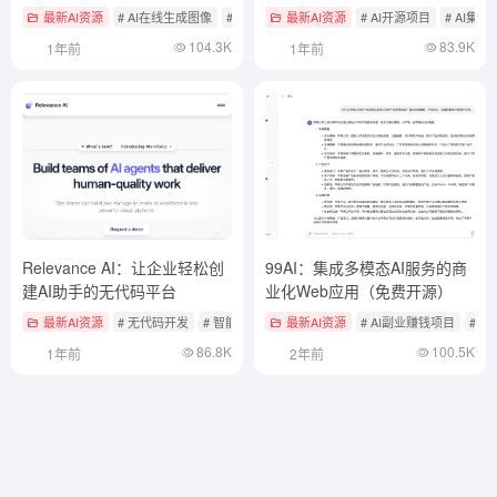
最新AI资源
# AI在线生成图像
# AI画布
最新AI资源
# AI开源项目
# AI集
104.3K
83.9K
1年前
1年前
Relevance AI：让企业轻松创
99AI：集成多模态AI服务的商
建AI助手的无代码平台
业化Web应用（免费开源）
最新AI资源
# 无代码开发
# 智能体应用
最新AI资源
# AI副业赚钱项目
# A
86.8K
100.5K
1年前
2年前