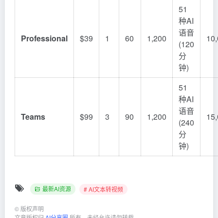
51
种AI
语音
Professional
$39
1
60
1,200
10
(120
分
钟)
51
种AI
语音
Teams
$99
3
90
1,200
15
(240
分
钟)
最新AI资源
# AI文本转视频
©
版权声明
文章版权归
AI分享圈
所有，未经允许请勿转载。