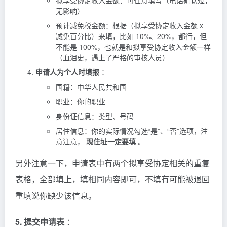
拟享受协定收入金额：可任意填写（电话确认过，
无影响）
预计减免税金额：根据（拟享受协定收入金额 x
减免百分比）来填，比如 10%、20%，都行，但
不能是 100%，也就是和拟享受协定收入金额一样
（血泪史，遇上了严格的审核人员）
申请人为个人时填报
：
国籍：中华人民共和国
职业：你的职业
身份证信息：类型、号码
居住信息：你的实际情况勾选“是”、“否”选项，注
意注意，
现住址一定要填
。
另外注意一下，申请表中有两个拟享受协定相关的重复
表格，全部填上，填相同内容即可，不填有可能被退回
重填说你缺少该信息。
5. 提交申请表
：