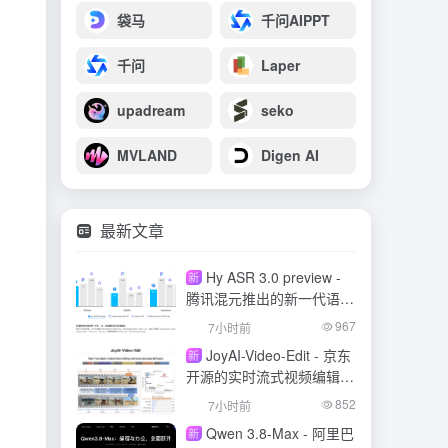
袋马
千问AIPPT
千问
Laper
upadream
seko
MVLAND
Digen AI
最新文章
Hy ASR 3.0 preview -
新
腾讯混元推出的新一代语音
识别模型
967
7小时前
JoyAI-Video-Edit - 京东
新
开源的实时流式视频编辑模
型
852
7小时前
Qwen 3.8-Max - 阿里巴
新