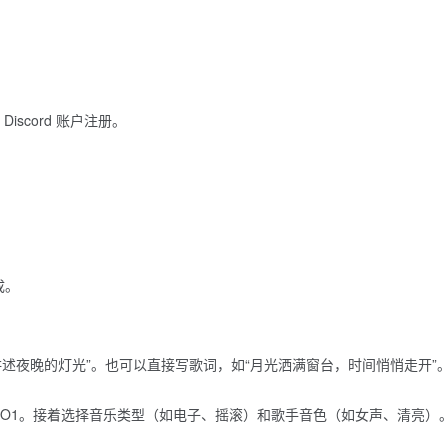
Discord 账户注册。
：
成。
。
述夜晚的灯光”。也可以直接写歌词，如“月光洒满窗台，时间悄悄走开”
reka O1。接着选择音乐类型（如电子、摇滚）和歌手音色（如女声、清亮）