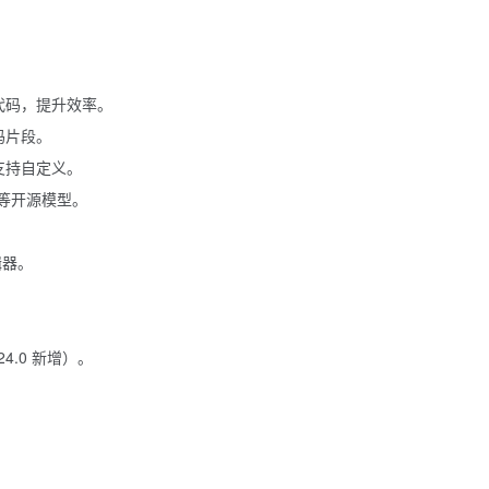
代码，提升效率。
码片段。
支持自定义。
5B 等开源模型。
编辑器。
。
24.0 新增）。