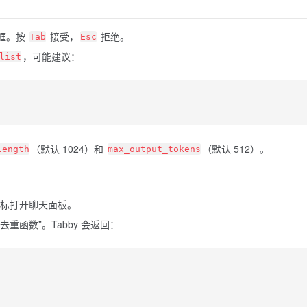
议框。按
接受，
拒绝。
Tab
Esc
，可能建议：
list
（默认 1024）和
（默认 512）。
length
max_output_tokens
y 图标打开聊天面板。
数组去重函数”。Tabby 会返回：