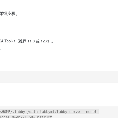
的详细步骤。
。
Toolkit（推荐 11.8 或 12.x）。
。
$HOME/.tabby:/data tabbyml/tabby serve --model 