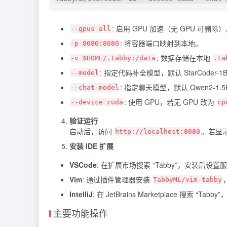
: 启用 GPU 加速（无 GPU 可删除
--gpus all
: 将容器端口映射到本地。
-p 8080:8080
: 数据存储在本地
-v $HOME/.tabby:/data
.ta
: 指定代码补全模型，默认 StarCoder-1
--model
: 指定聊天模型，默认 Qwen2-1.5B-
--chat-model
: 使用 GPU，若无 GPU 改为
--device cuda
cp
验证运行
启动后，访问
。若显示欢
http://localhost:8080
安装 IDE 扩展
VSCode
: 在扩展市场搜索 “Tabby”，安装后设
Vim
: 通过插件管理器安装
TabbyML/vim-tabby
IntelliJ
: 在 JetBrains Marketplace 搜索 “T
主要功能操作