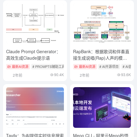
Claude Prompt Generator：
RapBank：根据歌词和伴奏直
高效生成Claude提示语
接生成说唱(Rap)人声的模型
（目前开放了数据集）
最新AI资源
# PROMPTS辅助工具
最新AI资源
# AI开源项目
# AI音乐
90.4K
93.6K
2年前
2年前
Tavily：为AI提供实时信息搜索
Meoo CLI - 阿里云Meoo秒悟