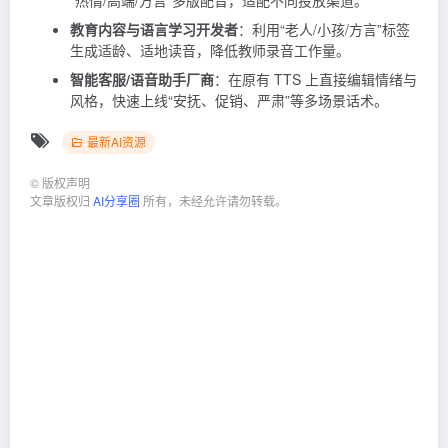
“热情/高端/方言”多版配音，适配不同投放渠道。
教育内容与语言学习开发者
：利用“老人/小孩/方言”标签
生成适龄、适地读音，降低教师录音工作量。
智能客服/语音助手厂商
：在原有 TTS 上直接编辑情绪与
风格，快速上线“安抚、促销、严肃”等多场景话术。
最新AI资源
©
版权声明
文章版权归
AI分享圈
所有，未经允许请勿转载。