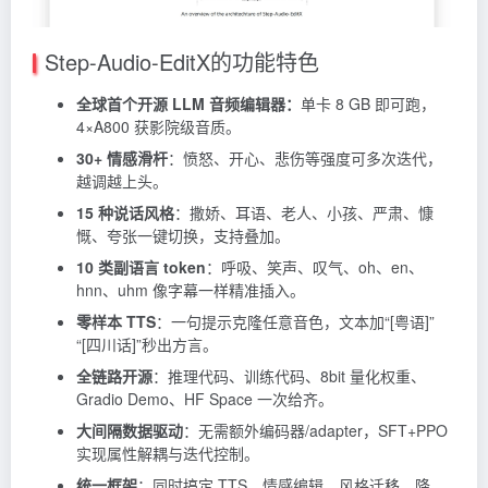
Step-Audio-EditX的功能特色
全球首个开源 LLM 音频编辑器：
单卡 8 GB 即可跑，
4×A800 获影院级音质。
30+ 情感滑杆
：愤怒、开心、悲伤等强度可多次迭代，
越调越上头。
15 种说话风格
：撒娇、耳语、老人、小孩、严肃、慷
慨、夸张一键切换，支持叠加。
10 类副语言 token
：呼吸、笑声、叹气、oh、en、
hnn、uhm 像字幕一样精准插入。
零样本 TTS
：一句提示克隆任意音色，文本加“[粤语]”
“[四川话]”秒出方言。
全链路开源
：推理代码、训练代码、8bit 量化权重、
Gradio Demo、HF Space 一次给齐。
大间隔数据驱动
：无需额外编码器/adapter，SFT+PPO
实现属性解耦与迭代控制。
统一框架
：同时搞定 TTS、情感编辑、风格迁移、降