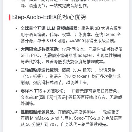
噪、语速调节，一站式完成音频创作。
Step-Audio-EditX的核心优势
全球首个开源 LLM 音频编辑器
：率先把 3B 大语言模型
用于语音编辑，代码、权重、训练脚本、在线 Demo 全
套开源，单卡 8 GB 可跑，4×A800 即得出版级音质。
大间隔合成数据驱动
：仅用“同文本、异属性”成对数据做
SFT+PPO，无需额外编码器或 adapter，实现属性解耦
与迭代控制，显著降低系统复杂度与推理成本。
三轴细粒度迭代控制
：情感（30+ 标签）、说话风格
（15+ 标签）、副语言（10 类 token）均可多次叠加或
削弱，强度滑杆式调节，越调越上头。
零样本 TTS + 方言秒切
：一句提示即可克隆任意音色；
文本前加“[四川话]”“[粤语]”等标签直接输出方言，无需额
外训练。
性能超越闭源竞品
：在情感准确度评测中，一轮编辑即
可把 MiniMax-2.6-hd 与豆包 Seed-TTS-2.0 的克隆语音
从 50 分提升到 70+，自身迭代三轮后继续领先。