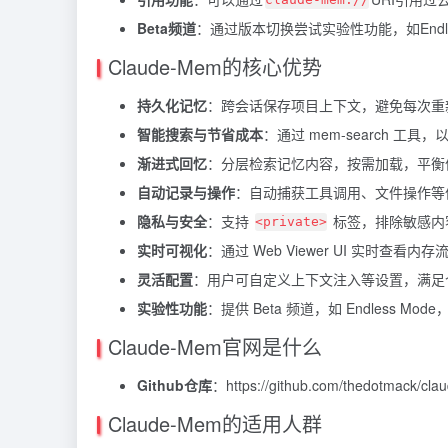
Beta频道
：通过版本切换尝试实验性功能，如Endles
Claude-Mem的核心优势
持久化记忆
：跨会话保存项目上下文，避免每次重
智能搜索与节省成本
：通过 mem-search 工具
渐进式回忆
：分层检索记忆内容，按需加载，平衡
自动记录与操作
：自动捕获工具调用、文件操作等
隐私与安全
：支持
标签，排除敏感内
<private>
实时可视化
：通过 Web Viewer UI 实时查看
灵活配置
：用户可自定义上下文注入等设置，满足
实验性功能
：提供 Beta 频道，如 Endless 
Claude-Mem官网是什么
Github仓库
：https://github.com/thedotmack/cl
Claude-Mem的适用人群