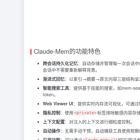
Claude-Mem的功能特色
跨会话持久化记忆
：自动存储并管理每一次会话中
会话中不需要重新解释背景。
渐进式回忆
：以索引→摘要→原文内容三层结构呈现
智能搜索工具
：提供基于技能的搜索，如mem-se
token。
Web Viewer UI
：提供实时内存流可视化，可通过http://
隐私控制
：使用
标签排除敏感内容存
<private>
上下文配置
：对注入的上下文进行细粒度控制。
自动操作
：无需手动干预，自动捕获工具使用观察
引用功能
：可以通过
URI引用过
claude-mem://