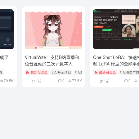
成平
VirtualWife：支持B站直播和
One Shot LoRA：快
语音互动的二次元数字人
频 LoRA 模型的全能平
克隆
最新AI资源
# AI开源项目
# AI数字人
最新AI资源
# AI图像
79.5K
0
77.5K
0
1年前
2年前