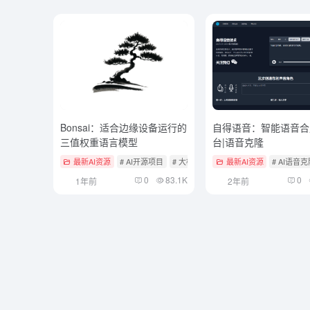
Bonsai：适合边缘设备运行的
自得语音：智能语音合
三值权重语言模型
台|语音克隆
最新AI资源
# AI开源项目
# 大模型微调
最新AI资源
# AI语音
0
83.1K
0
1年前
2年前