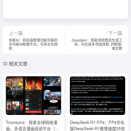
上一篇
下一篇
奈斯AI：前后端管理功能完善的
Questgen：智能测验题目生成工
多功能AI助理平台，可商业化授
具，AI生成多项选择题, 判断题,
权
填空题
相关文章
Toonsutra：探索全球网络漫
DeepSeek-R1-FP4：FP4优化
画，多语言漫画阅读平台（印
版DeepSeek-R1推理速度25倍