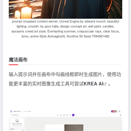
prompt Unsplash contest winner, Unreal Engine,by edward munch, beautiful
lighting, smooth, by goro fujita, design concept art, wet paint, candles,
assasins creed art style, Everlasting summer, crepuscular rays, clear focus,
lomo, anime Style AnimagineXL Runtime 50 Seed 7094561482
魔法画布
输入提示词并在画布中勾画线框即时生成图片，使用功
能更丰富的实时图像生成工具可尝试
KREA AI
。