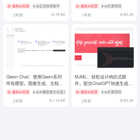
度）
最新AI资源
# AI生活效率助手
最新AI资源
# AI开源项目
78.8K
85.2K
2年前
1年前
Qwen Chat：使用Qwen系列
MJML：轻松设计响应式邮
所有模型，图像生成、文档处
件，配合ChatGPT快速生成营
理和网络搜索
销邮件
最新AI资源
# AI大模型原生对话工具
最新AI资源
# AI开源项目
119.9K
82.5K
2年前
2年前