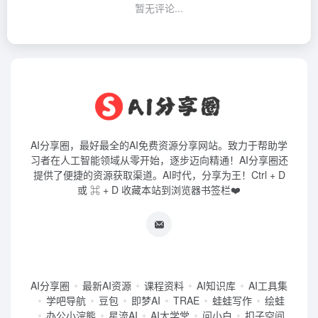
暂无评论...
AI分享圈，最好最全的AI免费资源分享网站。致力于帮助学
习者在人工智能领域从零开始，逐步迈向精通！AI分享圈还
提供了便捷的资源获取渠道。AI时代，分享为王！Ctrl + D
或 ⌘ + D 收藏本站到浏览器书签栏❤️
AI分享圈
最新AI资源
课程资料
AI知识库
AI工具集
学吧导航
豆包
即梦AI
TRAE
蛙蛙写作
绘蛙
办公小浣熊
星流AI
AI大学堂
问小白
扣子空间