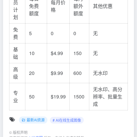
员
每月价
免费
额外
其他优惠
计
格
额度
额度
划
免
5
0
0
无
费
基
10
$4.99
150
无
础
高
20
$9.99
600
无水印
级
无水印、高分
专
50
$19.99
1500
辨率、批量生
业
成
最新AI资源
# AI在线生成图像
©
版权声明