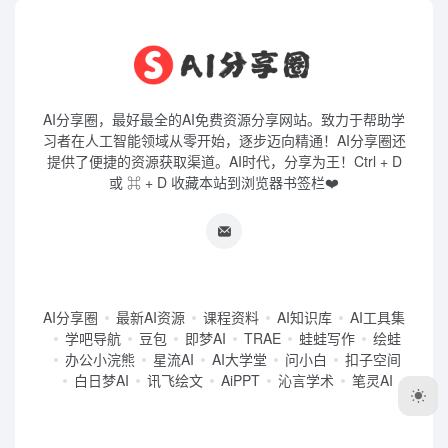
AI分享圈，最好最全的AI免费资源分享网站。致力于帮助学
习者在人工智能领域从零开始，逐步迈向精通！AI分享圈还
提供了便捷的资源获取渠道。AI时代，分享为王！Ctrl + D
或 ⌘ + D 收藏本站到浏览器书签栏❤️
AI分享圈
最新AI资源
课程资料
AI知识库
AI工具集
学吧导航
豆包
即梦AI
TRAE
蛙蛙写作
绘蛙
办公小浣熊
星流AI
AI大学堂
问小白
扣子空间
白日梦AI
讯飞绘文
AiPPT
沁言学术
笔灵AI