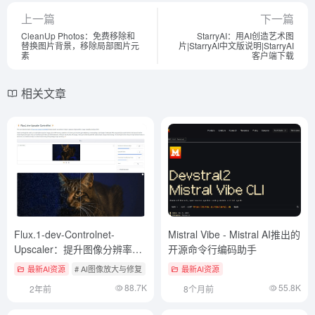
上一篇
下一篇
CleanUp Photos：免费移除和
StarryAI：用AI创造艺术图
替换图片背景，移除局部图片元
片|StarryAI中文版说明|StarryAI
素
客户端下载
相关文章
Flux.1-dev-Controlnet-
Mistral Vibe - Mistral AI推出的
Upscaler：提升图像分辨率、
开源命令行编码助手
优化图像质量、增强图像细节
最新AI资源
# AI图像放大与修复
最新AI资源
88.7K
55.8K
2年前
8个月前