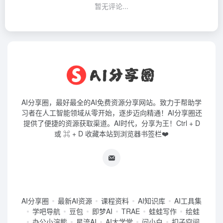
暂无评论...
AI分享圈，最好最全的AI免费资源分享网站。致力于帮助学
习者在人工智能领域从零开始，逐步迈向精通！AI分享圈还
提供了便捷的资源获取渠道。AI时代，分享为王！Ctrl + D
或 ⌘ + D 收藏本站到浏览器书签栏❤️
AI分享圈
最新AI资源
课程资料
AI知识库
AI工具集
学吧导航
豆包
即梦AI
TRAE
蛙蛙写作
绘蛙
办公小浣熊
星流AI
AI大学堂
问小白
扣子空间