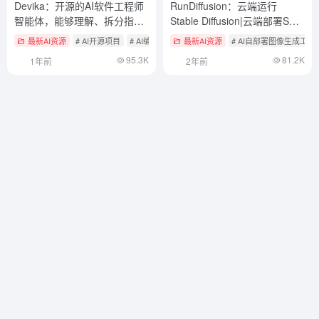
Devika：开源的AI软件工程师
RunDiffusion：云端运行
智能体，能够理解、拆分指令
Stable Diffusion|云端部署SD
为子任务并编写代码
按小时计费
最新AI资源
# AI开源项目
# AI编程
# 智能体应用
最新AI资源
# AI自部署图像生成工具
95.3K
81.2K
1年前
2年前