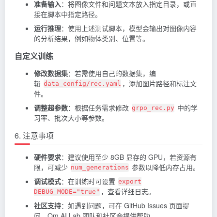
准备输入
：将图像文件和问题文本放入指定目录，或直
接在脚本中指定路径。
运行推理
：使用上述测试脚本，模型会输出对图像内容
的分析结果，例如物体类别、位置等。
自定义训练
修改数据集
：若需使用自己的数据集，编
辑
，添加图片路径和标注文
data_config/rec.yaml
件。
调整超参数
：根据任务需求修改
中的学
grpo_rec.py
习率、批次大小等参数。
6. 注意事项
硬件要求
：建议使用至少 8GB 显存的 GPU，若资源有
限，可减少
参数以降低内存占用。
num_generations
调试模式
：在训练时可设置
export
，查看详细日志。
DEBUG_MODE="true"
社区支持
：如遇到问题，可在 GitHub Issues 页面提
问，Om AI Lab 团队和社区会提供帮助。