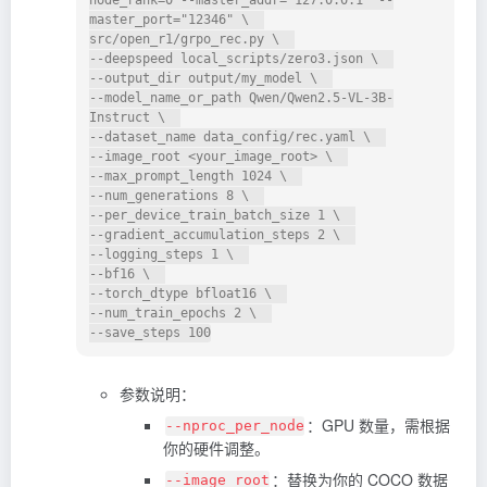
node_rank=0 --master_addr="127.0.0.1" --
master_port="12346" \  

src/open_r1/grpo_rec.py \  

--deepspeed local_scripts/zero3.json \  

--output_dir output/my_model \  

--model_name_or_path Qwen/Qwen2.5-VL-3B-
Instruct \  

--dataset_name data_config/rec.yaml \  

--image_root <your_image_root> \  

--max_prompt_length 1024 \  

--num_generations 8 \  

--per_device_train_batch_size 1 \  

--gradient_accumulation_steps 2 \  

--logging_steps 1 \  

--bf16 \  

--torch_dtype bfloat16 \  

--num_train_epochs 2 \  

参数说明：
：GPU 数量，需根据
--nproc_per_node
你的硬件调整。
：替换为你的 COCO 数据
--image_root