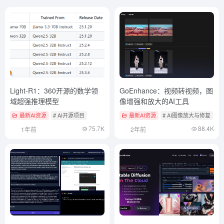
Light-R1：360开源的数学领
GoEnhance：视频转视频，图
域超强推理模型
像增强和放大的AI工具
最新AI资源
# AI开源项目
最新AI资源
# AI图像放大与修复
#
75.7K
88.4K
1年前
2年前