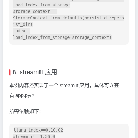
load_index_from_storage

storage_context = 
StorageContext.from_defaults(persist_dir=pers
ist_dir)

index= 
8. streamlit 应用
本例内容还实现了一个 streamlit 应用，具体可以查
看
app.py
所需依赖如下：
llama_index==0.10.62
