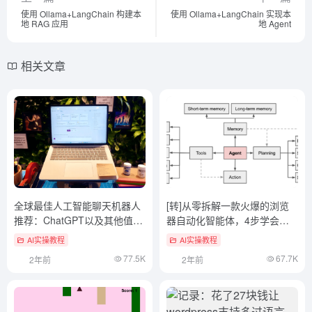
使用 Ollama+LangChain 构建本
使用 Ollama+LangChain 实现本
地 RAG 应用
地 Agent
相关文章
全球最佳人工智能聊天机器人
[转]从零拆解一款火爆的浏览
推荐：ChatGPT以及其他值得
器自动化智能体，4步学会设
关注的备选
计自主决策Agent
AI实操教程
AI实操教程
77.5K
67.7K
2年前
2年前