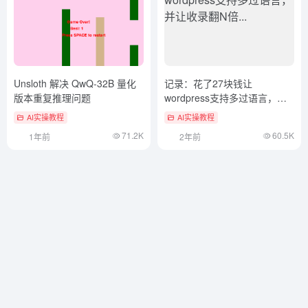
Unsloth 解决 QwQ-32B 量化
记录：花了27块钱让
版本重复推理问题
wordpress支持多过语言，并
让收录翻N倍...
AI实操教程
AI实操教程
71.2K
60.5K
1年前
2年前