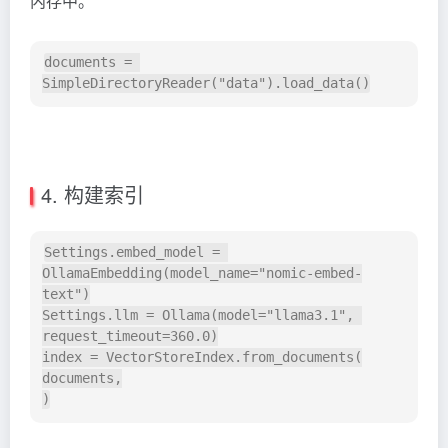
内存中。
documents = 
4. 构建索引
Settings.embed_model = 
OllamaEmbedding(model_name="nomic-embed-
text")

Settings.llm = Ollama(model="llama3.1", 
request_timeout=360.0)

index = VectorStoreIndex.from_documents(

documents,
