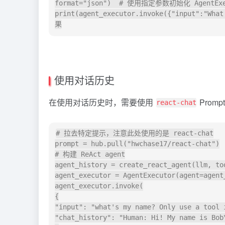
format="json")  # 使用指定参数初始化 AgentExec
print(agent_executor.invoke({"input":
使用对话历史
在使用对话历史时，需要使用
Promp
react-chat
# 拉去特定提示，注意此处使用的是 react-chat

prompt = hub.pull("hwchase17/react-chat")

# 构建 ReAct agent

agent_history = create_react_agent(llm, too
agent_executor = AgentExecutor(agent=agent
agent_executor.invoke(

{

"input": "what's my name? Only use a tool 
"chat_history": "Human: Hi! My name is Bob