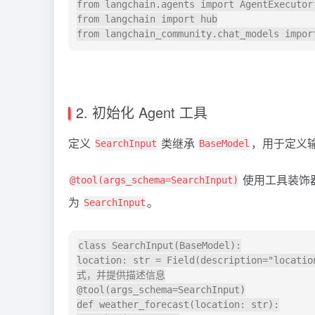
from langchain.agents import AgentExecutor,
from langchain import hub

from langchain_community.chat_models impor
2. 初始化 Agent 工具
定义
类继承
，用于定义
SearchInput
BaseModel
使用工具装饰
@tool(args_schema=SearchInput)
为
。
SearchInput
class SearchInput(BaseModel):

location: str = Field(description="lo
式，并提供描述信息

@tool(args_schema=SearchInput)

def weather_forecast(location: str):
