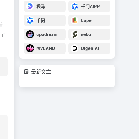
袋马
千问AIPPT
千问
Laper
活
化了
upadream
seko
MVLAND
Digen AI
最新文章