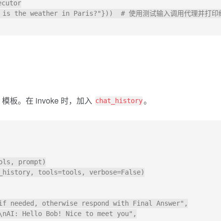
utor

"What is the weather in Paris?"}))  # 使用测试输入调用代理并打
t 模板。在 invoke 时，加入
。
chat_history
ls, prompt)

_history, tools=tools, verbose=False)

if needed, otherwise respond with Final Answer",

\nAI: Hello Bob! Nice to meet you",
