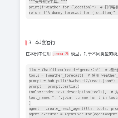
"""天气预报工具。"""

print(f"Weather for {location}")  # 打
3. 本地运行
在本例中使用
模型，对于不同类型的模
gemma:2b
llm = ChatOllama(model="gemma:2b")  # 初
tools = [weather_forecast]  # 使用 weather
prompt = hub.pull("hwchase17/react-json
prompt = prompt.partial(

tools=render_text_description(tools)
tool_names=", ".join([t.name for t 
)

agent = create_react_agent(llm, tool
agent_executor = AgentExecutor(agent=agent