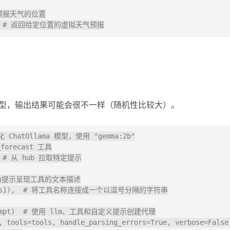
印要预报天气的位置

型，输出结果可能会很不一样（随机性比较大）。
始化 ChatOllama 模型，使用 "gemma:2b"

_forecast 工具

")  # 从 hub 拉取特定提示

,  # 为提示呈现工具的文本描述

in tools]),  # 将工具名称连接成一个以逗号分隔的字符串

s, prompt)  # 使用 llm、工具和自定义提示创建代理

, tools=tools, handle_parsing_errors=True, verbose=False,