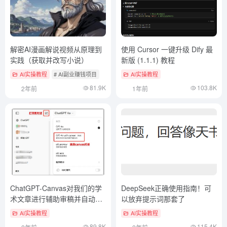
解密AI漫画解说视频从原理到
使用 Cursor 一键升级 Dify 最
实践（获取并改写小说）
新版 (1.1.1) 教程
AI实操教程
# AI副业赚钱项目
AI实操教程
81.9K
103.8K
2年前
1年前
ChatGPT-Canvas对我们的学
DeepSeek正确使用指南！可
术文章进行辅助审稿并自动修
以放弃提示词那套了
改，全流程演示
AI实操教程
AI实操教程
89.8K
115.4K