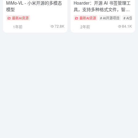
MiMo-VL - 小米开源的多模态
Hoarder：开源 AI 书签管理工
模型
具，支持多种格式文件，智能
标签分类、全文检索
最新AI资源
最新AI资源
# AI开源项目
# AI生
72.8K
84.1K
1年前
2年前