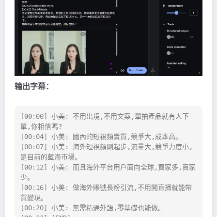
输出字幕：
[00:00] 小美: 不用出境,不用文案,單拍產品就有人下
單,你相信嗎?
[00:04] 小美: 國內的短視頻賣貨,競爭大,成本高。
[00:07] 小美: 海外短視頻剛起步,流量大,競爭力度小,
是目前的藍海市場。
[00:12] 小美: 而且海外平台用戶面向全球,買家多,賣家
少。
[00:16] 小美: 做海外賬號長粉引流,不用開直播就能帶
貨變現。
[00:20] 小美: 無需精通外語,零基礎也能做。