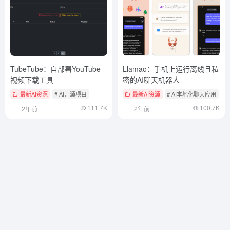
TubeTube：自部署YouTube
Llamao：手机上运行离线且私
视频下载工具
密的AI聊天机器人
最新AI资源
# AI开源项目
最新AI资源
# AI本地化聊天应用
111.7K
100.7K
2年前
2年前