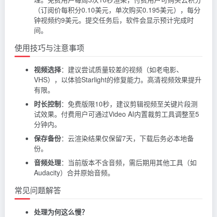
（订阅价每积分0.10美元，单次购买0.195美元），每分
钟视频约9美元。提交任务后，软件会显示预计完成时
间。
使用技巧与注意事项
视频选择
：建议尝试质量较差的视频（如老电影、
VHS），以体验Starlight的修复能力。高清视频效果提升
有限。
时长控制
：免费版限10秒，建议剪辑视频至关键片段测
试效果。付费用户可通过Video AI内置裁剪工具调整至5
分钟内。
保存备份
：云渲染结果仅保留7天，下载后务必本地备
份。
音频处理
：当前版本不含音频，需后期用其他工具（如
Audacity）合并原始音频。
常见问题解答
处理为何这么慢？