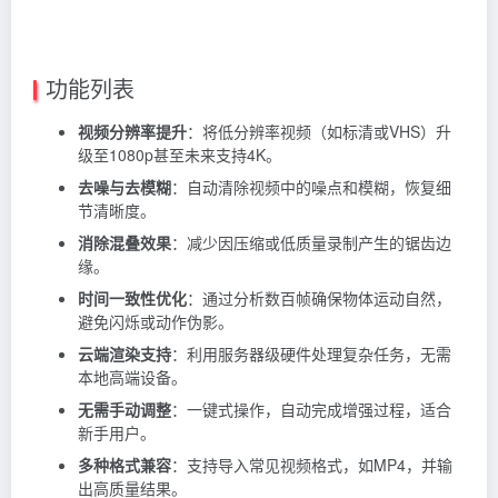
功能列表
视频分辨率提升
：将低分辨率视频（如标清或VHS）升
级至1080p甚至未来支持4K。
去噪与去模糊
：自动清除视频中的噪点和模糊，恢复细
节清晰度。
消除混叠效果
：减少因压缩或低质量录制产生的锯齿边
缘。
时间一致性优化
：通过分析数百帧确保物体运动自然，
避免闪烁或动作伪影。
云端渲染支持
：利用服务器级硬件处理复杂任务，无需
本地高端设备。
无需手动调整
：一键式操作，自动完成增强过程，适合
新手用户。
多种格式兼容
：支持导入常见视频格式，如MP4，并输
出高质量结果。