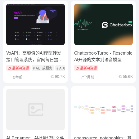
VoAPI：高颜值的AI模型转发
Chatterbox-Turbo - Resemble
接口管理系统，官网每日提供
AI开源的文本到语音模型
免费API额度
最新AI资源
# AI开放服务
# AI开源项目
最新AI资源
90.7K
55.6K
2年前
7个月前
AI Renamer：AI批量识别文件
opensource_notebooklm：基