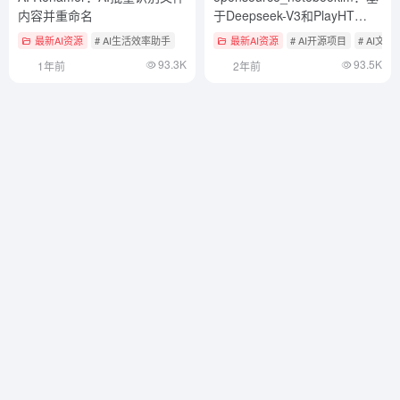
内容并重命名
于Deepseek-V3和PlayHT
TTS的NotebookLM开源实现
最新AI资源
# AI生活效率助手
最新AI资源
# AI开源项目
# AI文
93.3K
93.5K
1年前
2年前