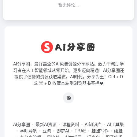
暂无评论...
AI分享圈，最好最全的AI免费资源分享网站。致力于帮助学
习者在人工智能领域从零开始，逐步迈向精通！AI分享圈还
提供了便捷的资源获取渠道。AI时代，分享为王！Ctrl + D
或 ⌘ + D 收藏本站到浏览器书签栏❤️
AI分享圈
最新AI资源
课程资料
AI知识库
AI工具集
学吧导航
豆包
即梦AI
TRAE
蛙蛙写作
绘蛙