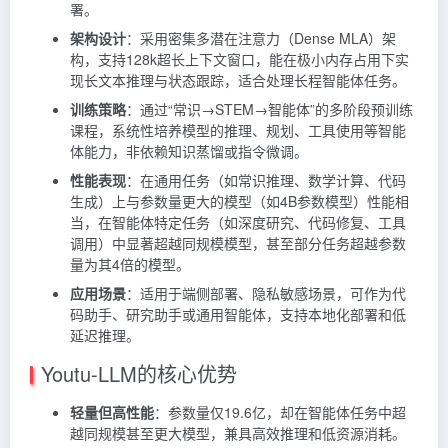
署。
架构设计
：采用密集多潜在注意力（Dense MLA）架
构，支持128k超长上下文窗口，能在极小内存占用下实
现长文本推理与状态跟踪，适合处理长程智能体任务。
训练策略
：通过“常识→STEM→智能体”的多阶段预训练
课程，系统性培养模型的推理、规划、工具使用等智能
体能力，非依赖知识蒸馏或指令微调。
性能表现
：在通用任务（如常识推理、数学计算、代码
生成）上与参数量更大的模型（如4B参数模型）性能相
当，在智能体特定任务（如深度研究、代码修复、工具
调用）中显著超越同规模模型，甚至部分任务超越参数
量为其4倍的模型。
应用场景
：适用于端侧部署、隐私敏感场景，可作为代
码助手、研究助手或通用智能体，支持本地化部署和低
延迟推理。
Youtu-LLM的核心优势
轻量但高性能
：参数量仅19.6亿，却在智能体任务中超
越同规模甚至更大模型，兼具高效推理和低资源消耗。