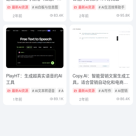
表
最新AI资源
# AI白板与信息图
最新AI资源
# AI生活效率助手
83.4K
95.8K
2年前
2年前
PlayHT：生成超真实语音的AI
Copy.AI：智能营销文案生成工
工具
具，适合营销自动化和电商文
案写作
最新AI资源
# AI文本转语音
# AI语音克隆
最新AI资源
# AI写作
# AI营销
89.1K
86.4K
1年前
2年前