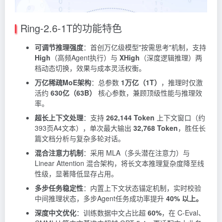
Ring-2.6-1T的功能特色
可调节推理强度
：首创万亿级模型"按需思考"机制，支持
High
（高频Agent执行）与
XHigh
（深度逻辑推理）两
档动态切换，效果与成本灵活权衡。
万亿稀疏MoE架构
：总参数
1万亿（1T）
，推理时仅激
活约
630亿（63B）
核心参数，兼顾顶级性能与推理效
率。
超长上下文处理
：支持
262,144 Token
上下文窗口（约
393页A4文本），单次最大输出
32,768 Token
，胜任长
篇文档分析与复杂多轮对话。
混合注意力机制
：采用 MLA（多头潜在注意力）与
Linear Attention 混合架构，将长文本推理复杂度降至线
性级，显著降低显存占用。
多步任务稳定性
：内置上下文状态锚定机制，实时校验
中间推理状态，多步Agent任务成功率提升
40% 以上。
深度中文优化
：训练数据中文占比超
60%
，在 C-Eval、