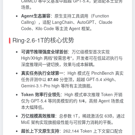
CMMLU 等中文基准中超越 GPT-5.4，更适配本土业务
场景。
Agent生态兼容
：原生支持工具调用（Function
Calling），适配 LangChain、AutoGPT、Claude
Code、Kilo Code 等主流 Agent 框架。
Ring-2.6-1T的核心优势
可调节推理强度全球首创
：万亿级模型首次实现
High/XHigh 两档"按需思考"，开发者可在低延迟执行与
深度推理间一键切换，效果与成本解耦。
真实任务执行全球第一
：High 模式在 PinchBench 真实
任务评测中以
87.60
分登顶，超越 GPT-5.4 xHigh、
Gemini-3.1-Pro high 等所有主流旗舰。
Token 效率行业领先
：High 模式单次推理
Token
开销
仅为 GPT-5.4 等同类模型的约
1/4
，高频 Agent 场景成
本大幅降低。
万亿规模高效推理
：总参数 1T，稀疏激活仅 63B，通过
MoE 架构实现旗舰级性能与可控算力消耗的平衡。
超长上下文原生支持
：262,144 Token 上下文窗口配合