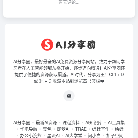
暂无评论...
AI分享圈，最好最全的AI免费资源分享网站。致力于帮助学
习者在人工智能领域从零开始，逐步迈向精通！AI分享圈还
提供了便捷的资源获取渠道。AI时代，分享为王！Ctrl + D
或 ⌘ + D 收藏本站到浏览器书签栏❤️
AI分享圈
最新AI资源
课程资料
AI知识库
AI工具集
学吧导航
豆包
即梦AI
TRAE
蛙蛙写作
绘蛙
办公小浣熊
星流AI
AI大学堂
问小白
扣子空间