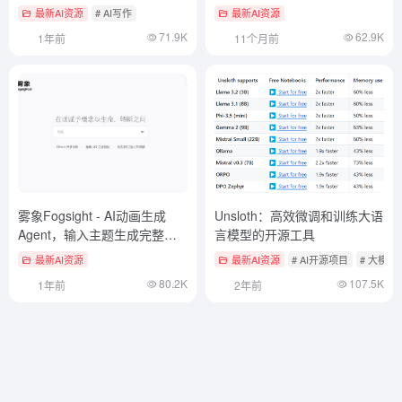
最新AI资源
# AI写作
最新AI资源
71.9K
62.9K
1年前
11个月前
雾象Fogsight - AI动画生成
Unsloth：高效微调和训练大语
Agent，输入主题生成完整动
言模型的开源工具
画
最新AI资源
最新AI资源
# AI开源项目
# 大模型
80.2K
107.5K
1年前
2年前