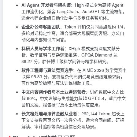
AI Agent 开发者与架构师
：High 模式专为高频 Agent
工作流优化，兼容 LangChain、AutoGPT 等主流框架，
适合构建企业级自动化助手与多步任务智能体。
企业办公与客服团队
：Token 开销仅为同类旗舰约 1/4，
多轮对话稳定性高，适合部署大规模智能客服、办公自
动化与内部知识库问答。
科研人员与学术工作者
：XHigh 模式支持深度文献分
析、数学证明与复杂逻辑推演，GPQA Diamond 达
88.27 分，胜任博士级科学问答与跨学科研究。
软件工程师与算法竞赛选手
：在 AIME 2026 数学竞赛中
取得 95.83 分，支持复杂代码调试与竞赛级难题求解，
可作为高阶编程与算法训练辅助工具。
中文内容创作者与本土业务运营者
：训练数据中文占比
超 60%，中文理解与生成能力超越 GPT-5.4，适合中文
营销文案、报告撰写及本土场景深度应用。
长文档处理与法律金融从业者
：262,144 Token 超长上
下文支持数百页文档一次性分析，适合合同审阅、研报
解读、审计追踪等高密度信息处理场景。