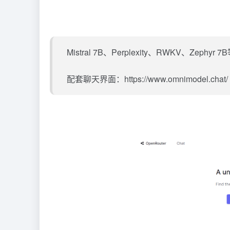
Mistral
7B、Perplexity、RWKV、Zephy
配套聊天界面：https://www.omnimodel.