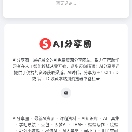
暂无评论...
AI分享圈，最好最全的AI免费资源分享网站。致力于帮助学
习者在人工智能领域从零开始，逐步迈向精通！AI分享圈还
提供了便捷的资源获取渠道。AI时代，分享为王！Ctrl + D
或 ⌘ + D 收藏本站到浏览器书签栏❤️
AI分享圈
最新AI资源
课程资料
AI知识库
AI工具集
学吧导航
豆包
即梦AI
TRAE
蛙蛙写作
绘蛙
办公小浣熊
星流AI
AI大学堂
问小白
扣子空间