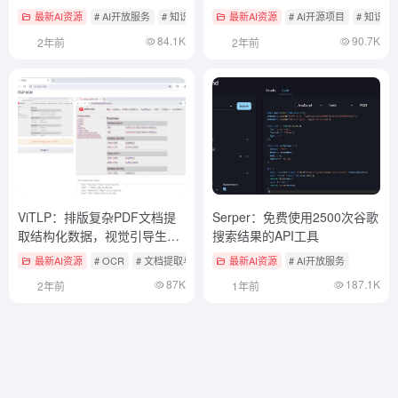
API
据库和语言模型。
最新AI资源
# AI开放服务
# 知识检索与RAG框架
最新AI资源
# AI开源项目
# 知识检
84.1K
90.7K
2年前
2年前
ViTLP：排版复杂PDF文档提
Serper：免费使用2500次谷歌
取结构化数据，视觉引导生成
搜索结果的API工具
文本布局预训练模型
最新AI资源
# OCR
# 文档提取与清洗
最新AI资源
# AI开放服务
87K
187.1K
2年前
1年前