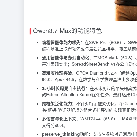
Qwen3.7-Max的功能特色
编程智能体能力领先
：在SWE-Pro（60.6）、SWE-Mu
编程基准上取得领先或与最强竞品持平，覆盖从前
通用智能体与办公自动化
：在MCP-Mark（60.8）、
基准表现突出；SpreadSheetBench-v1办公
高难度推理突破
：GPQA Diamond 92.4（超越Opus
90.0、Apex 44.5，在数学与科学推理基准上多项
35小时长周期自主执行
：在从未见过的平头哥真武M8
的Extend Attention Kernel优化任务，
跨框架泛化能力
：不针对特定框架优化，在Claude
务-框架-验证器解耦的组合式扩展训练实现真正泛
多语言与长上下文
：WMT24++（85.8）、MAXI
文得分90.4。
preserve_thinking功能
：支持在多轮对话消息中