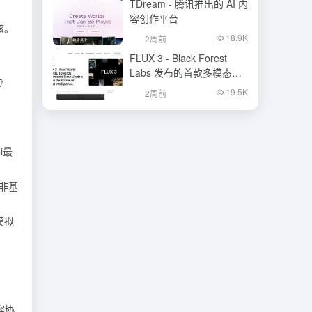
TDream - 腾讯推出的 AI 内
容创作平台
核。
18.9K
2周前
FLUX 3 - Black Forest
Labs 发布的首款多模态基
办
础模型
19.5K
2周前
i最
非基
模拟
容协