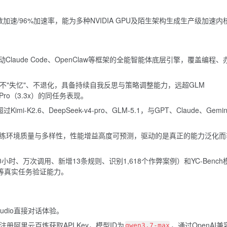
8倍中位数加速/96%加速率，能为多种NVIDIA GPU及陌生架构生成生产级加速内
laude Code、OpenClaw等框架的全能智能体底层引擎，覆盖编程、
不"失忆"、不退化，具备持续自我反思与策略调整能力，远超GLM
 V4 Pro（3.3x）的同任务表现。
mi-K2.6、DeepSeek-v4-pro、GLM-5.1，与GPT、Claude、Gemin
扩展训练环境质量与多样性，性能增益高度可预测，驱动的是真正的能力泛化而
小时、万次调用、新增13条规则、识别1,618个作弊案例）和YC-Bench
2倍）等真实任务验证能力。
n Studio直接对话体验。
yun.com 注册阿里云百炼获取API Key，模型ID为
，通过OpenAI兼
qwen3.7-max