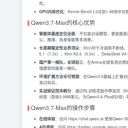
性。
GPU内核优化
：Kernel Bench L3达到1.9
Qwen3.7-Max的核心优势
智能体基座定位全面
：不仅是对话模型，更是能驱动C
公、推理、具身智能等多场景。
长周期稳定性业界顶尖
：35小时千次调用不断线、
5.1（7.3x）、Kimi K2.6（5.0x）、DeepSeek
国产第一梯队，全球前三
：在Arena全球盲测总榜超过Ki
强模型同属第一梯队。
环境扩展方法论可预测
：在Qwen3.5基础上
准过拟合。
实战验证而非刷分
：通过RL训练奖励作弊监控（80
经营（营收2.08M美元，为Qwen3.6-Plus的
Qwen3.7-Max的操作步骤
在线体验
：访问 https://chat.qwen.ai 使用Qwe
API调用
：访问 https://bailian.console.ali