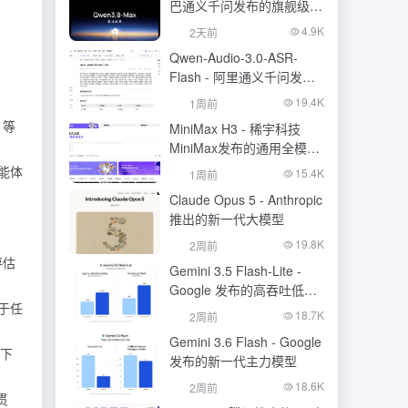
巴通义千问发布的旗舰级大
模型
4.9K
2天前
Qwen-Audio-3.0-ASR-
Flash - 阿里通义千问发布
的语音识别大模型
19.4K
1周前
7）等
MiniMax H3 - 稀宇科技
MiniMax发布的通用全模态
生成模型
智能体
15.4K
1周前
Claude Opus 5 - Anthropic
推出的新一代大模型
19.8K
2周前
评估
Gemini 3.5 Flash-Lite -
Google 发布的高吞吐低成
基于任
本模型
18.7K
2周前
Gemini 3.6 Flash - Google
上下
发布的新一代主力模型
18.6K
2周前
贯