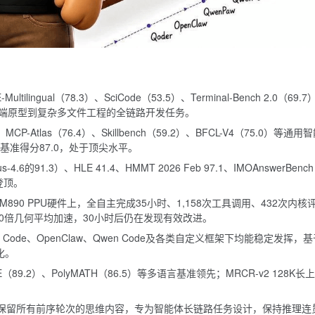
ltilingual（78.3）、SciCode（53.5）、Terminal-Bench 2.0（69.
端原型到复杂多文件工程的全链路开发任务。
MCP-Atlas（76.4）、Skillbench（59.2）、BFCL-V4（75.0）等通用
自动化基准得分87.0，处于顶尖水平。
-4.6的91.3）、HLE 41.4、HMMT 2026 Feb 97.1、IMOAnswerBench
登顶。
90 PPU硬件上，全自主完成35小时、1,158次工具调用、432次内核
最终达成10.0倍几何平均加速，30小时后仍在发现有效改进。
 Code、OpenClaw、Qwen Code及各类自定义框架下均能稳定发挥，
化。
FE（89.2）、PolyMATH（86.5）等多语言基准领先；MRCR-v2 128K长
保留所有前序轮次的思维内容，专为智能体长链路任务设计，保持推理连