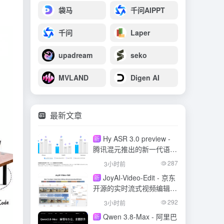
袋马
千问AIPPT
千问
Laper
upadream
seko
MVLAND
Digen AI
最新文章
Hy ASR 3.0 preview -
新
腾讯混元推出的新一代语音
识别模型
287
3小时前
JoyAI-Video-Edit - 京东
新
开源的实时流式视频编辑模
型
292
3小时前
Qwen 3.8-Max - 阿里巴
新