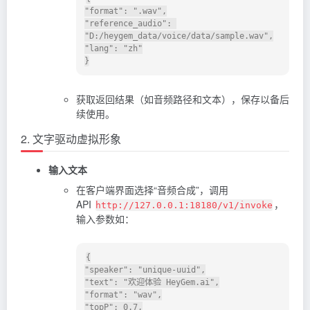
"format": ".wav",

"reference_audio": 
"D:/heygem_data/voice/data/sample.wav",

"lang": "zh"

获取返回结果（如音频路径和文本），保存以备后
续使用。
2. 文字驱动虚拟形象
输入文本
在客户端界面选择“音频合成”，调用
API
，
http://127.0.0.1:18180/v1/invoke
输入参数如：
{

"speaker": "unique-uuid",

"text": "欢迎体验 HeyGem.ai",

"format": "wav",

"topP": 0.7,
