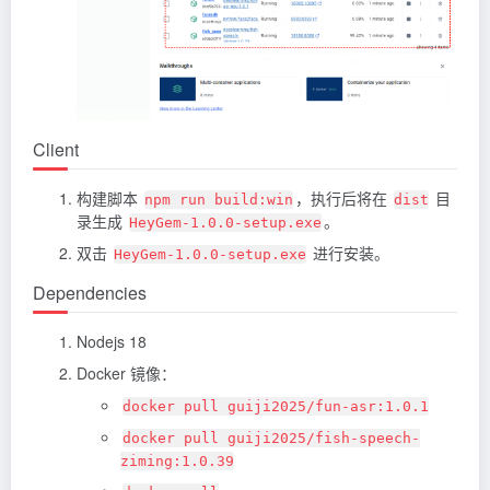
Client
构建脚本
，执行后将在
目
npm run build:win
dist
录生成
。
HeyGem-1.0.0-setup.exe
双击
进行安装。
HeyGem-1.0.0-setup.exe
Dependencies
Nodejs 18
Docker 镜像：
docker pull guiji2025/fun-asr:1.0.1
docker pull guiji2025/fish-speech-
ziming:1.0.39