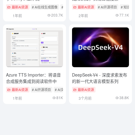
最新AI资源
# AI在线生成图像
# ComfyUI
最新AI资源
# AI开源项目
# 知识检
203.7K
77.1K
1年前
2年前
Azure TTS Importer：将语音
DeepSeek-V4 - 深度求索发布
合成服务集成到阅读软件中
的新一代大语言模型系列
最新AI资源
# AI开源项目
# AI文本转语音
最新AI资源
81K
38.8K
1年前
3个月前