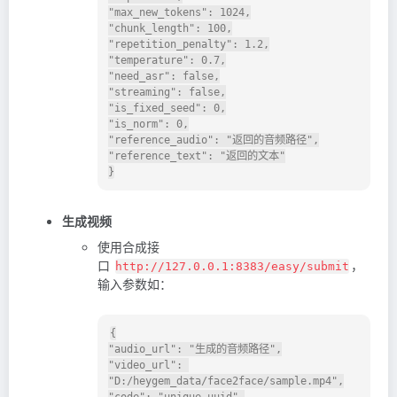
"max_new_tokens": 1024,

"chunk_length": 100,

"repetition_penalty": 1.2,

"temperature": 0.7,

"need_asr": false,

"streaming": false,

"is_fixed_seed": 0,

"is_norm": 0,

"reference_audio": "返回的音频路径",

"reference_text": "返回的文本"

生成视频
使用合成接
口
，
http://127.0.0.1:8383/easy/submit
输入参数如：
{

"audio_url": "生成的音频路径",

"video_url": 
"D:/heygem_data/face2face/sample.mp4",

"code": "unique-uuid",
