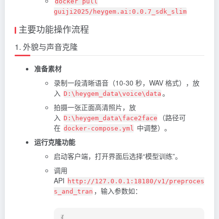
docker pull
guiji2025/heygem.ai:0.0.7_sdk_slim
主要功能操作流程
1. 外貌与声音克隆
准备素材
录制一段清晰语音（10-30 秒，WAV 格式），放
入
。
D:\heygem_data\voice\data
拍摄一张正面高清照片，放
入
（路径可
D:\heygem_data\face2face
在
中调整）。
docker-compose.yml
运行克隆功能
启动客户端，打开界面后选择“模型训练”。
调用
API
http://127.0.0.1:18180/v1/preproces
，输入参数如：
s_and_tran
{
