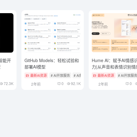
面壁智能开
GitHub Models：轻松试验和
Hume AI：赋予AI情感
型
部署AI模型
力|从声音和表情识别情
态|生成具有情感状态的
最新AI资源
# AI开放服务
# AI集成多模型对话平台
最新AI资源
# 免费大模型AP
# AI开放服
72.3K
0
92.1K
0
2年前
2年前