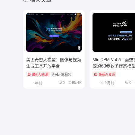
美图奇想大模型：图像与视频
MiniCPM-V 4.5 - 
生成工具开放平台
源的8B参数多模态模
最新AI资源
# AI开放服务
最新AI资源
0
95.4K
0
1年前
12个月前