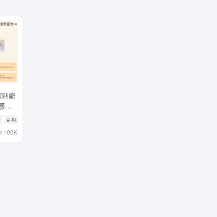
识别能
感状
语音
I
务
# AI文本转语音
100K