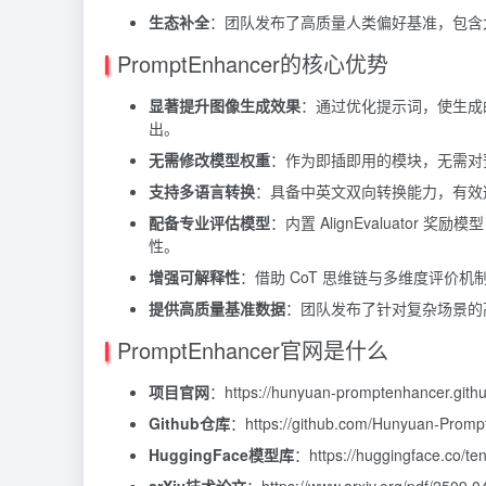
生态补全
：团队发布了高质量人类偏好基准，包含
PromptEnhancer的核心优势
显著提升图像生成效果
：通过优化提示词，使生成
出。
无需修改模型权重
：作为即插即用的模块，无需对预
支持多语言转换
：具备中英文双向转换能力，有效
配备专业评估模型
：内置 AlignEvaluato
性。
增强可解释性
：借助 CoT 思维链与多维度评价
提供高质量基准数据
：团队发布了针对复杂场景的
PromptEnhancer官网是什么
项目官网
：https://hunyuan-promptenhancer.githu
Github仓库
：https://github.com/Hunyuan-Prom
HuggingFace模型库
：https://huggingface.co/t
arXiv技术论文
：https://www.arxiv.org/pdf/2509.