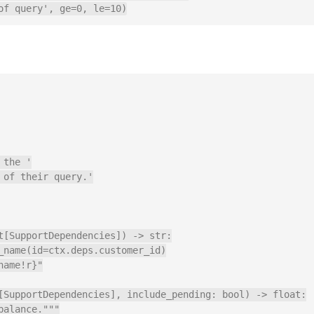
the '

of their query.'

t[SupportDependencies]) -> str:

_name(id=ctx.deps.customer_id)

ame!r}"

[SupportDependencies], include_pending: bool) -> float:

alance."""
