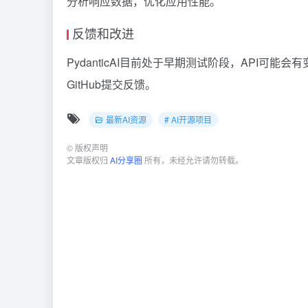
分析响应数据，优化应用性能。
反馈和改进
PydanticAI目前处于早期测试阶段，API
GitHub提交反馈。
最新AI资源
# AI开源项目
©
版权声明
文章版权归
AI分享圈
所有，未经允许请勿转载。