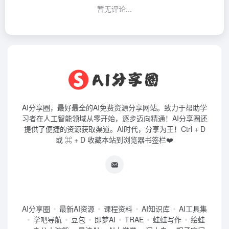
暂无评论...
AI分享圈，最好最全的AI免费资源分享网站。致力于帮助学
习者在人工智能领域从零开始，逐步迈向精通！AI分享圈还
提供了便捷的资源获取渠道。AI时代，分享为王！Ctrl + D
或 ⌘ + D 收藏本站到浏览器书签栏❤️
AI分享圈
最新AI资源
课程资料
AI知识库
AI工具集
学吧导航
豆包
即梦AI
TRAE
蛙蛙写作
绘蛙