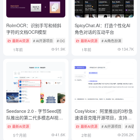
RolmOCR：识别手写和倾斜
SpicyChat.AI：打造个性化AI
字符的文档OCR模型
角色对话的互动平台
最新AI资源
# AI开源项目
# OCR
最新AI资源
# AI角色扮演
91.9K
134.7K
1年前
1年前
Seedance 2.0 - 字节Seed团
CosyVoice：阿里推出的3秒急
队推出的第二代多模态AI视频
速语音克隆开源项目，支持情
生成模型
感控制标签
最新AI资源
最新AI资源
# AI开源项目
# AI语
41.6K
206.2K
5个月前
2年前