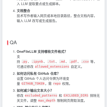
入 LLM 提取要点或生成脚本。
文档整合
技术写作者输入网页或本地目录路径，整合文档内容，
输入 LLM 改写或生成报告。
QA
OneFileLLM 支持哪些文件格式？
支
持
、
、
、
、
、
等，
.py
.ipynb
.txt
.md
.pdf
.csv
可通过修改
自定义。
allowed_extensions
如何访问私有 GitHub 仓库？
设置 GitHub 个人访问令牌为环境变
量
，需
权限。
GITHUB_TOKEN
repo
如何减少输出文本大小？
修改
和
排除无
excluded_patterns
EXCLUDED_DIRS
关文件，调整
限制网页爬取深度。
max_depth