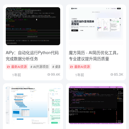
AiPy：自动化运行Python代码
魔方简历 - AI简历优化工具，
完成数据分析任务
专业建议提升简历质量
最新AI资源
# AI开源项目
# 桌面自动化智能体
最新AI资源
99.4K
85.3K
1年前
1年前