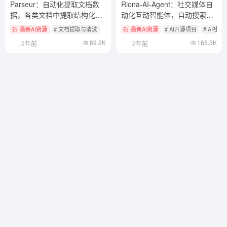
Parseur：自动化提取文档数
Riona-AI-Agent：社交媒体自
据，各类文档中提取结构化文
动化互动智能体，自动搜索、
本
点赞、留言
最新AI资源
# 文档提取与清洗
最新AI资源
# AI开源项目
# AI社
89.2K
185.5K
2年前
2年前