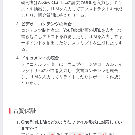
研究者はArXivやSci-Hubの論文のURLを入力し、テキ
ストを抽出し、LLMを入力してアブストラクトを作成
したり、研究質問に答えたりする。
ビデオ・コンテンツの照合
コンテンツ制作者は、YouTube動画のURLを入力して
書き起こしテキストを取得したり、LLMを入力してキ
ーポイントを抽出したり、スクリプトを生成したりす
る。
ドキュメントの統合
テクニカルライターは、ウェブページやローカルディ
レクトリへのパスを入力し、文書コンテンツを統合
し、LLMを入力してリライトしたりレポートを作成し
たりする。
品質保証
OneFileLLMはどのようなファイル形式に対応してい
ますか？
アジュバント
そして
そして
そし
.py
.ipynb
.txt