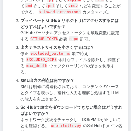
て
そして
そして
などを変更することが
.md
.pdf
.csv
できる。
カスタマイズ。
allowed_extensions
プライベート GitHub リポジトリにアクセスするには
どうすればよいですか？
GitHubパーソナルアクセストークンを環境変数に設定
する
必要
許可。
GITHUB_TOKEN
repo
出力テキストサイズを小さくするには？
修正
歌で応え
excluded_patterns
る
余計なファイルを除外し、調整す
EXCLUDED_DIRS
る
ウェブクローリングの深さを制限す
max_depth
る。
XML出力の利点は何ですか？
XMLは明確に構造化されており、コンテンツのソース
とタイプを表示し、複雑な入力を理解し処理するLLM
の能力を向上させる。
Sci-Hubで論文をダウンロードできない場合はどうすれ
ばよいですか？
ネットワーク接続をチェックし、DOI/PMIDが正しいこ
とを確認する。
のSci-Hubドメイン名
onefilellm.py