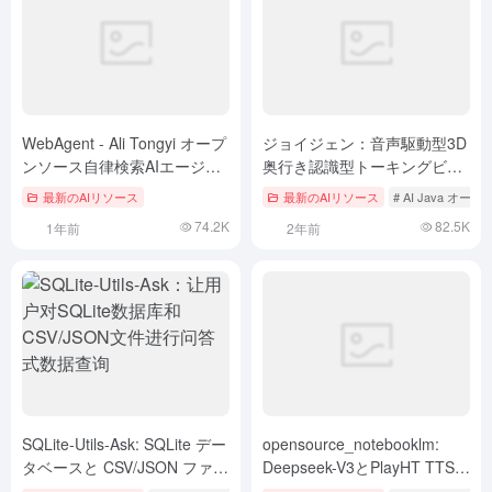
WebAgent - Ali Tongyi オープ
ジョイジェン：音声駆動型3D
ンソース自律検索AIエージェ
奥行き認識型トーキングビデ
ント
オ編集ツール
最新のAIリソース
最新のAIリソース
# AI Java 
74.2K
82.5K
1年前
2年前
SQLite-Utils-Ask: SQLite デー
opensource_notebooklm:
タベースと CSV/JSON ファイ
Deepseek-V3とPlayHT TTS
ルにクエリデータをクエリで
に基づくNotebookLMのオー