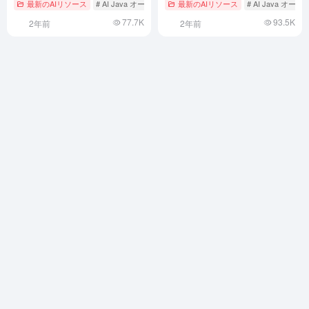
最新のAIリソース
# AI Java オープンソースプロジェクト
最新のAIリソース
# AIデータ分析
# AI Java 
きます。
プンソース実装
77.7K
93.5K
2年前
2年前