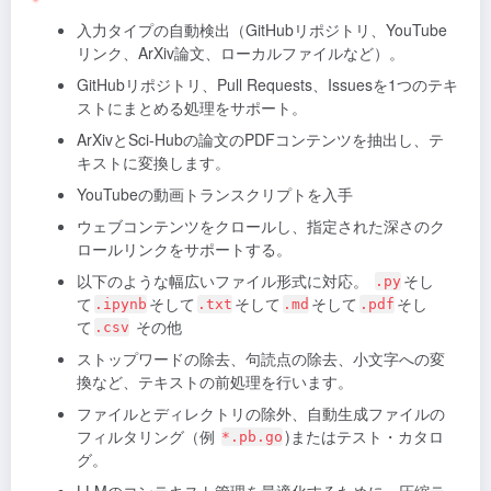
入力タイプの自動検出（GitHubリポジトリ、YouTube
リンク、ArXiv論文、ローカルファイルなど）。
GitHubリポジトリ、Pull Requests、Issuesを1つのテキ
ストにまとめる処理をサポート。
ArXivとSci-Hubの論文のPDFコンテンツを抽出し、テ
キストに変換します。
YouTubeの動画トランスクリプトを入手
ウェブコンテンツをクロールし、指定された深さのク
ロールリンクをサポートする。
以下のような幅広いファイル形式に対応。
そし
.py
て
そして
そして
そして
そし
.ipynb
.txt
.md
.pdf
て
その他
.csv
ストップワードの除去、句読点の除去、小文字への変
換など、テキストの前処理を行います。
ファイルとディレクトリの除外、自動生成ファイルの
フィルタリング（例
)またはテスト・カタロ
*.pb.go
グ。
LLMのコンテキスト管理を最適化するために、圧縮テ