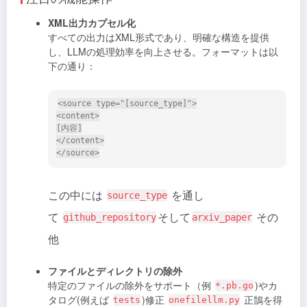
XML出力カプセル化
すべての出力はXML形式であり、明確な構造を提供
し、LLMの処理効率を向上させる。フォーマットは以
下の通り：
<source type="[source_type]">

<content>

[内容]

</content>

この中には
を通し
source_type
て
そして
その
github_repository
arxiv_paper
他
ファイルとディレクトリの除外
特定のファイルの除外をサポート（例
)やカ
*.pb.go
タログ(例えば
)修正
正鵠を得
tests
onefilellm.py