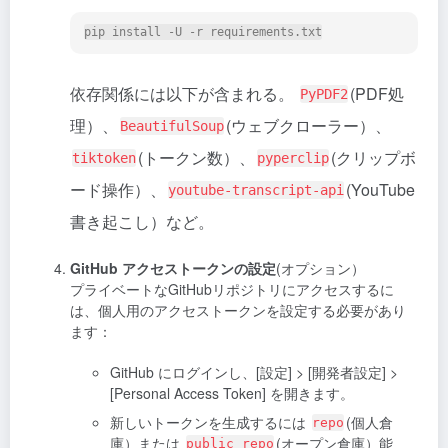
依存関係には以下が含まれる。
(PDF処
PyPDF2
理）、
(ウェブクローラー）、
BeautifulSoup
(トークン数）、
(クリップボ
tiktoken
pyperclip
ード操作）、
(YouTube
youtube-transcript-api
書き起こし）など。
GitHub アクセストークンの設定
(オプション）
プライベートなGitHubリポジトリにアクセスするに
は、個人用のアクセストークンを設定する必要があり
ます：
GitHub にログインし、[設定] > [開発者設定] >
[Personal Access Token] を開きます。
新しいトークンを生成するには
(個人倉
repo
庫）または
(オープン倉庫）能
public_repo