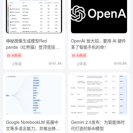
神秘图像生成模型Red
OpenAI 放大招，要用 AI 硬件
panda（红熊猫）登顶竞技
革了智能手机的命！
场！超过FLUX1.1Pro
AI新闻
AI新闻
61.4K
69.8K
2年前
2年前
Google NotebookLM 拓展中
Gemini 2.0发布：为智能体时
文等多语言能力，并推出移动
代打造的新AI模型