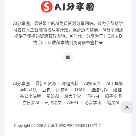
AI分享圈，最好最全的AI免费资源分享网站。致力于帮助学
习者在人工智能领域从零开始，逐步迈向精通！AI分享圈还
提供了便捷的资源获取渠道。AI时代，分享为王！Ctrl + D
或 ⌘ + D 收藏本站到浏览器书签栏❤️
AI分享圈
最新AI资源
课程资料
AI知识库
AI工具集
学吧导航
豆包
即梦AI
TRAE
蛙蛙写作
绘蛙
办公小浣熊
星流AI
AI大学堂
问小白
扣子空间
白日梦AI
讯飞绘文
AiPPT
沁言学术
笔灵AI
Copyright © 2026
AI分享圈
皖ICP备2024051185号-11