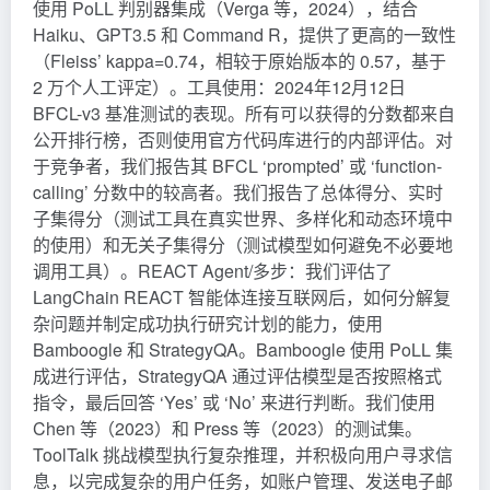
使用 PoLL 判别器集成（Verga 等，2024），结合
Haiku、GPT3.5 和 Command R，提供了更高的一致性
（Fleiss’ kappa=0.74，相较于原始版本的 0.57，基于
2 万个人工评定）。工具使用：2024年12月12日
BFCL-v3 基准测试的表现。所有可以获得的分数都来自
公开排行榜，否则使用官方代码库进行的内部评估。对
于竞争者，我们报告其 BFCL ‘prompted’ 或 ‘function-
calling’ 分数中的较高者。我们报告了总体得分、实时
子集得分（测试工具在真实世界、多样化和动态环境中
的使用）和无关子集得分（测试模型如何避免不必要地
调用工具）。REACT Agent/多步：我们评估了
LangChain
REACT
智能体连接互联网后，如何分解复
杂问题并制定成功执行研究计划的能力，使用
Bamboogle 和 StrategyQA。Bamboogle 使用 PoLL 集
成进行评估，StrategyQA 通过评估模型是否按照格式
指令，最后回答 ‘Yes’ 或 ‘No’ 来进行判断。我们使用
Chen 等（2023）和 Press 等（2023）的测试集。
ToolTalk 挑战模型执行复杂推理，并积极向用户寻求信
息，以完成复杂的用户任务，如账户管理、发送电子邮