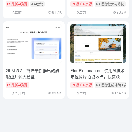
动化
外绘（image outpainting）
最新AI资源
# AI营销
最新AI资源
# AI图像放大与修复
#
81.7K
93.7K
2年前
2年前
GLM-5.2 - 智谱最新推出的旗
FindPicLocation：使用AI技术
舰级开源大模型
定位照片拍摄地点，快速获取
片GPS定位
最新AI资源
最新AI资源
# AI图像生成辅助工具
39.5K
114.1K
2个月前
2年前