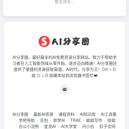
暂无评论...
AI分享圈，最好最全的AI免费资源分享网站。致力于帮助学
习者在人工智能领域从零开始，逐步迈向精通！AI分享圈还
提供了便捷的资源获取渠道。AI时代，分享为王！Ctrl + D
或 ⌘ + D 收藏本站到浏览器书签栏❤️
AI分享圈
最新AI资源
课程资料
AI知识库
AI工具集
学吧导航
豆包
即梦AI
TRAE
蛙蛙写作
绘蛙
办公小浣熊
星流AI
AI大学堂
问小白
扣子空间