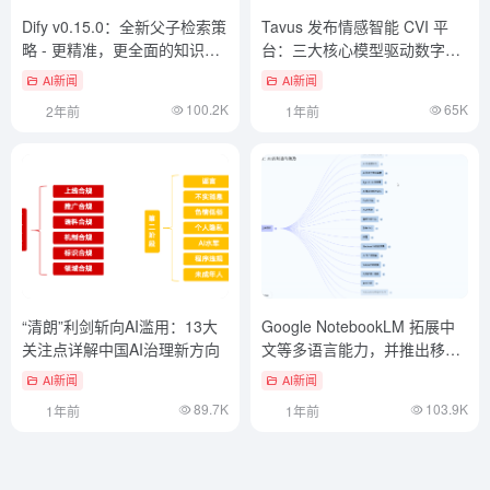
Dify v0.15.0：全新父子检索策
Tavus 发布情感智能 CVI 平
略 - 更精准，更全面的知识检
台：三大核心模型驱动数字人
索
实时视频交互
AI新闻
AI新闻
100.2K
65K
2年前
1年前
“清朗”利剑斩向AI滥用：13大
Google NotebookLM 拓展中
关注点详解中国AI治理新方向
文等多语言能力，并推出移动
应用
AI新闻
AI新闻
89.7K
103.9K
1年前
1年前