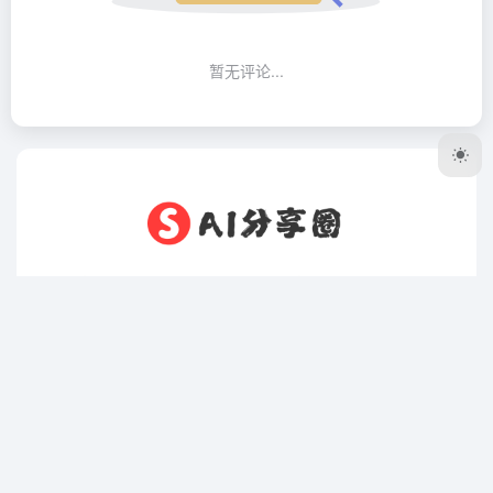
暂无评论...
AI分享圈，最好最全的AI免费资源分享网站。致力于帮助学
习者在人工智能领域从零开始，逐步迈向精通！AI分享圈还
提供了便捷的资源获取渠道。AI时代，分享为王！Ctrl + D
或 ⌘ + D 收藏本站到浏览器书签栏❤️