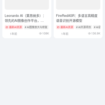
Leonardo AI（莱昂纳多）：
FireRedASR：多语言高精度
领先的AI图像创作平台，
语音识别开源模型
Leonardo中文使用教程
最新AI资源
# AI图像放大与修复
# AI图像转视频
最新AI资源
# AI在线生成图像
# AI开源项目
# AI语
108K
136.9K
1年前
1年前