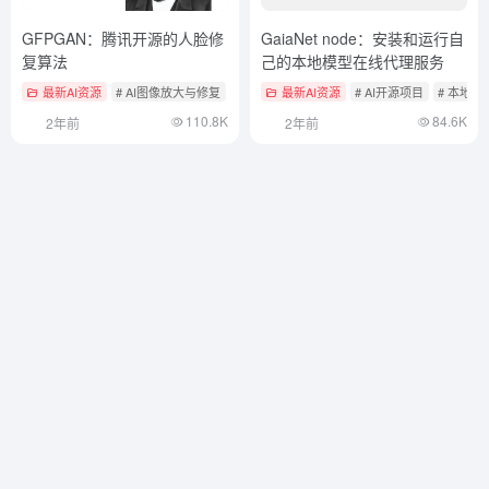
GFPGAN：腾讯开源的人脸修
GaiaNet node：安装和运行自
复算法
己的本地模型在线代理服务
最新AI资源
# AI图像放大与修复
# AI开源项目
最新AI资源
# AI开源项目
# 本地
110.8K
84.6K
2年前
2年前