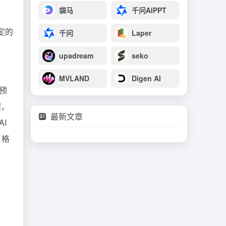
袋马
千问AIPPT
定的
千问
Laper
upadream
seko
、
MVLAND
Digen AI
 预
醒，
最新文章
I
 格