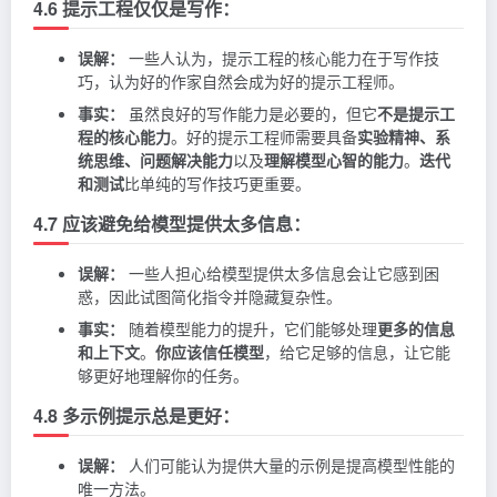
4.6 提示工程仅仅是写作：
误解：
一些人认为，提示工程的核心能力在于写作技
巧，认为好的作家自然会成为好的提示工程师。
事实：
虽然良好的写作能力是必要的，但它
不是提示工
程的核心能力
。好的提示工程师需要具备
实验精神、系
统思维、问题解决能力
以及
理解模型心智的能力
。
迭代
和测试
比单纯的写作技巧更重要。
4.7 应该避免给模型提供太多信息：
误解：
一些人担心给模型提供太多信息会让它感到困
惑，因此试图简化指令并隐藏复杂性。
事实：
随着模型能力的提升，它们能够处理
更多的信息
和上下文
。
你应该信任模型
，给它足够的信息，让它能
够更好地理解你的任务。
4.8 多示例提示总是更好：
误解：
人们可能认为提供大量的示例是提高模型性能的
唯一方法。