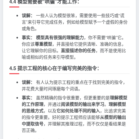
4.4 模型需要被“哄骗”才能工作：
误解：
一些人认为模型很笨，需要使用一些技巧或“谎
言”来引导它完成任务，例如给模型赋予一个虚假的身份
或角色。
事实：
模型具有很强的理解能力
，你不需要“哄骗”它。
你应该
尊重模型
，并直接给它提供清晰、准确的信息，
让它理解你的目标。
直接描述你的任务
，而不是使用比
喻或相似的任务来引导模型。
4.5 提示工程的核心在于编写完美的指令：
误解：
有人认为提示工程的重点在于找到完美的指令，
并花费大量时间琢磨每个词语。
事实：
虽然精确的指令很重要，但更重要的是
理解模型
的工作原理
，并通过
阅读模型的输出来学习
。
理解模型
的思维方式
，以及
它如何处理不同的输入
，比追求完美
的指令更重要。好的提示工程师应该能够
从模型的输出
中提取信号
，并理解其推理过程，而不仅仅是看结果是
否正确。