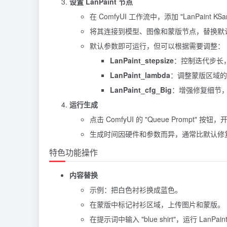
设置 LanPaint 节点
在 ComfyUI 工作流中，添加 "LanPaint KSa
将其连接到模型、图像和蒙版节点，替换默认的 
默认参数即可运行，但可以根据需要调整：
LanPaint_stepsize
：控制迭代步长，默
LanPaint_lambda
：调整蒙版区域的
LanPaint_cfg_Big
：增强修复细节
运行生成
点击 ComfyUI 的 "Queue Prompt" 按
生成时间因硬件和参数而异，通常比默认修
特色功能操作
内容替换
示例：把白色衬衫换成蓝色。
在蒙版中标记衬衫区域，上传图片和蒙版。
在提示词中输入 "blue shirt"，运行 LanPain