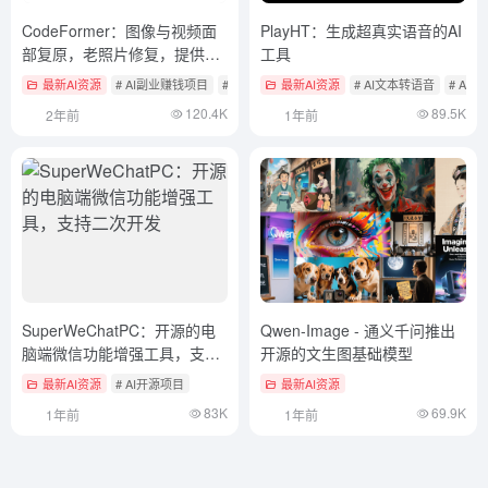
CodeFormer：图像与视频面
PlayHT：生成超真实语音的AI
部复原，老照片修复，提供一
工具
键部署版
最新AI资源
# AI副业赚钱项目
# AI图像放大与修复
最新AI资源
# AI开源项目
# AI文本转语音
# AI
120.4K
89.5K
2年前
1年前
SuperWeChatPC：开源的电
Qwen-Image - 通义千问推出
脑端微信功能增强工具，支持
开源的文生图基础模型
二次开发
最新AI资源
# AI开源项目
最新AI资源
83K
69.9K
1年前
1年前