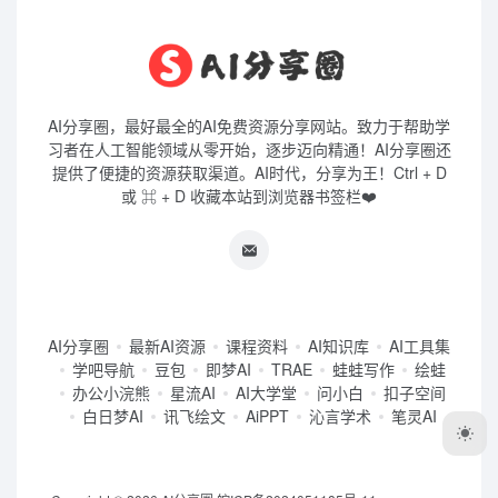
AI分享圈，最好最全的AI免费资源分享网站。致力于帮助学
习者在人工智能领域从零开始，逐步迈向精通！AI分享圈还
提供了便捷的资源获取渠道。AI时代，分享为王！Ctrl + D
或 ⌘ + D 收藏本站到浏览器书签栏❤️
AI分享圈
最新AI资源
课程资料
AI知识库
AI工具集
学吧导航
豆包
即梦AI
TRAE
蛙蛙写作
绘蛙
办公小浣熊
星流AI
AI大学堂
问小白
扣子空间
白日梦AI
讯飞绘文
AiPPT
沁言学术
笔灵AI