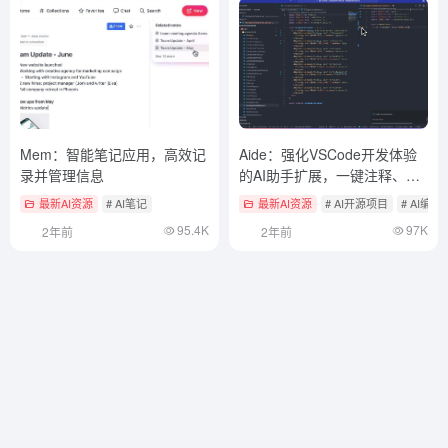
Mem：智能笔记应用，高效记
Aide：强化VSCode开发体验
录并管理信息
的AI助手扩展，一键注释、转
换、UI生成代码
最新AI资源
# AI笔记
最新AI资源
# AI开源项目
# AI编程
95.4K
97K
2年前
2年前