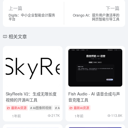
上一篇
下一篇
Digits：中小企业智能会计服务
Orango AI：提升用户激活率的
平台
网页智能引导工具
相关文章
SkyReels V2：生成无限长度
Fish Audio - AI 语音合成与声
视频的开源AI工具
音克隆工具
最新AI资源
# AI图像转视频
# AI开源项目
最新AI资源
# AI文本转视频
217K
113.8K
1年前
1年前