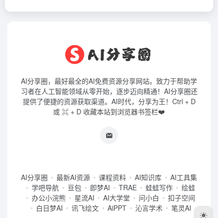
AI分享圈，最好最全的AI免费资源分享网站。致力于帮助学
习者在人工智能领域从零开始，逐步迈向精通！AI分享圈还
提供了便捷的资源获取渠道。AI时代，分享为王！Ctrl + D
或 ⌘ + D 收藏本站到浏览器书签栏❤️
AI分享圈
最新AI资源
课程资料
AI知识库
AI工具集
学吧导航
豆包
即梦AI
TRAE
蛙蛙写作
绘蛙
办公小浣熊
星流AI
AI大学堂
问小白
扣子空间
白日梦AI
讯飞绘文
AiPPT
沁言学术
笔灵AI