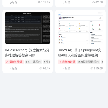
155.8K
82.5K
2年前
2年前
II-Researcher：深度搜索与分
RuoYi AI：基于SpringBoot实
步推理解答复杂问题
现AI聊天和绘画的后端框架
最新AI资源
# AI开源项目
# 生成深度研究报告
最新AI资源
# AI副业赚钱项目
# A
76.4K
115.6K
1年前
1年前