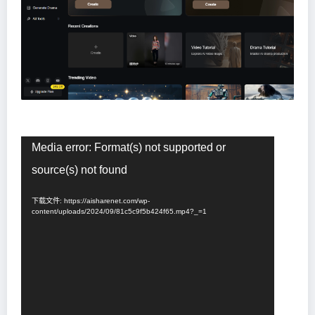
视
Media error: Format(s) not supported or
频
source(s) not found
播
放
下载文件: https://aisharenet.com/wp-
器
content/uploads/2024/09/81c5c9f5b424f65.mp4?_=1