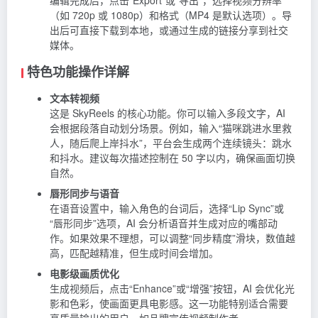
编辑完成后，点击“Export”或“导出”，选择视频分辨率
（如 720p 或 1080p）和格式（MP4 是默认选项）。导
出后可直接下载到本地，或通过生成的链接分享到社交
媒体。
特色功能操作详解
文本转视频
这是 SkyReels 的核心功能。你可以输入多段文字，AI
会根据段落自动划分场景。例如，输入“猫咪跳进水里救
人，随后爬上岸抖水”，平台会生成两个连续镜头：跳水
和抖水。建议每次描述控制在 50 字以内，确保画面切换
自然。
唇形同步与语音
在语音设置中，输入角色的台词后，选择“Lip Sync”或
“唇形同步”选项，AI 会分析语音并生成对应的嘴部动
作。如果效果不理想，可以调整“同步精度”滑块，数值越
高，匹配越精准，但生成时间会增加。
电影级画质优化
生成视频后，点击“Enhance”或“增强”按钮，AI 会优化光
影和色彩，使画面更具电影感。这一功能特别适合需要