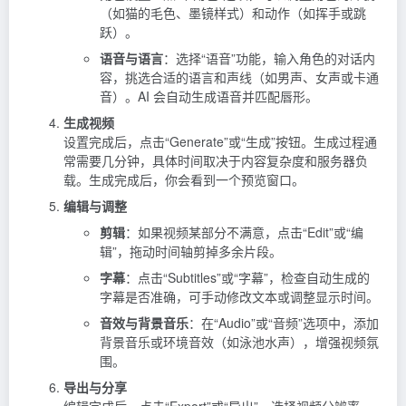
（如猫的毛色、墨镜样式）和动作（如挥手或跳
跃）。
语音与语言
：选择“语音”功能，输入角色的对话内
容，挑选合适的语言和声线（如男声、女声或卡通
音）。AI 会自动生成语音并匹配唇形。
生成视频
设置完成后，点击“Generate”或“生成”按钮。生成过程通
常需要几分钟，具体时间取决于内容复杂度和服务器负
载。生成完成后，你会看到一个预览窗口。
编辑与调整
剪辑
：如果视频某部分不满意，点击“Edit”或“编
辑”，拖动时间轴剪掉多余片段。
字幕
：点击“Subtitles”或“字幕”，检查自动生成的
字幕是否准确，可手动修改文本或调整显示时间。
音效与背景音乐
：在“Audio”或“音频”选项中，添加
背景音乐或环境音效（如泳池水声），增强视频氛
围。
导出与分享