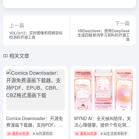
下一篇
上一篇
VBDeepSeek：使用DeepSeek
YOLOv12：实时图像和视频目标
生成四级单词学习资料的开源工
检测的开源工具
具
相关文章
Comics Downloader：开源免
MYND AI：全天候AI陪伴，关
费漫画下载器，支持PDF、
注心理健康，提供个性化冥想
EPUB、CBR、CBZ格式漫画
与压力管理
最新AI资源
# AI开源项目
最新AI资源
# AI生活效率助手
下载