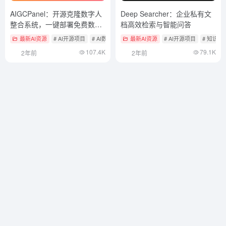
AIGCPanel：开源克隆数字人
Deep Searcher：企业私有文
整合系统，一键部署免费数字
档高效检索与智能问答
人客户端
最新AI资源
# AI开源项目
# AI数字人
最新AI资源
# AI开源项目
# 知识检
107.4K
79.1K
2年前
2年前