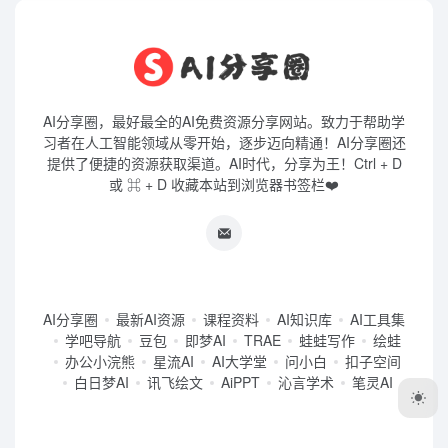
AI分享圈，最好最全的AI免费资源分享网站。致力于帮助学
习者在人工智能领域从零开始，逐步迈向精通！AI分享圈还
提供了便捷的资源获取渠道。AI时代，分享为王！Ctrl + D
或 ⌘ + D 收藏本站到浏览器书签栏❤️
AI分享圈
最新AI资源
课程资料
AI知识库
AI工具集
学吧导航
豆包
即梦AI
TRAE
蛙蛙写作
绘蛙
办公小浣熊
星流AI
AI大学堂
问小白
扣子空间
白日梦AI
讯飞绘文
AiPPT
沁言学术
笔灵AI