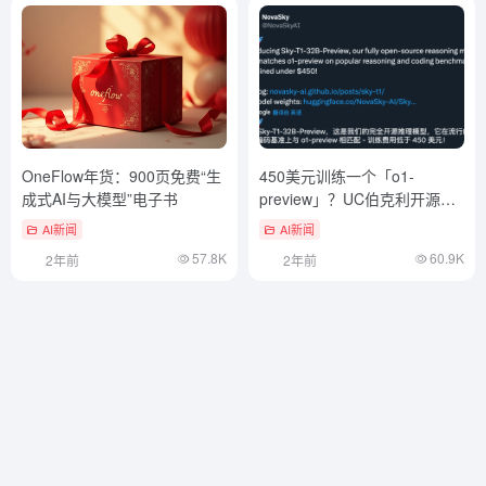
OneFlow年货：900页免费“生
450美元训练一个「o1-
成式AI与大模型”电子书
preview」？UC伯克利开源
32B推理模型Sky-T1，AI社区
AI新闻
AI新闻
沸腾了
57.8K
60.9K
2年前
2年前