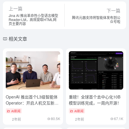
上一篇
下一篇
Jina AI 推出革命性小型语言模型
腾讯元器支持将智能体发布到公
Reader-LM，高效提取HTML网
众号啦
页主要内容
相关文章
OpenAI 推出首个L3级智能体
重磅！全球首个去中心化10B
Operator：开启人机交互新时
模型训练完成，一周内开源！
代
AI新闻
AI新闻
80.5K
67.1K
2年前
2年前