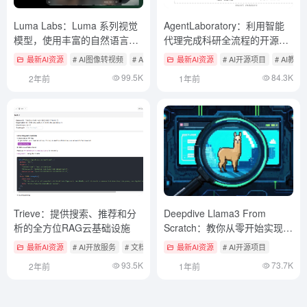
Luma Labs：Luma 系列视觉
AgentLaboratory：利用智能
模型，使用丰富的自然语言描
代理完成科研全流程的开源工
述来生成高质量图像和视频
具
最新AI资源
# AI图像转视频
# AI在线生成图像
最新AI资源
# AI开源项目
# AI教
99.5K
84.3K
2年前
1年前
Trieve：提供搜索、推荐和分
Deepdive Llama3 From
析的全方位RAG云基础设施
Scratch：教你从零开始实现
Llama3模型
最新AI资源
# AI开放服务
# 文档提取与清洗
最新AI资源
# AI开源项目
93.5K
73.7K
2年前
1年前