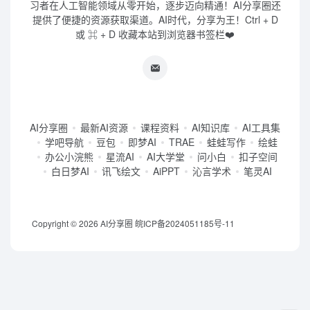
习者在人工智能领域从零开始，逐步迈向精通！AI分享圈还
提供了便捷的资源获取渠道。AI时代，分享为王！Ctrl + D
或 ⌘ + D 收藏本站到浏览器书签栏❤️
AI分享圈
最新AI资源
课程资料
AI知识库
AI工具集
学吧导航
豆包
即梦AI
TRAE
蛙蛙写作
绘蛙
办公小浣熊
星流AI
AI大学堂
问小白
扣子空间
白日梦AI
讯飞绘文
AiPPT
沁言学术
笔灵AI
Copyright © 2026
AI分享圈
皖ICP备2024051185号-11