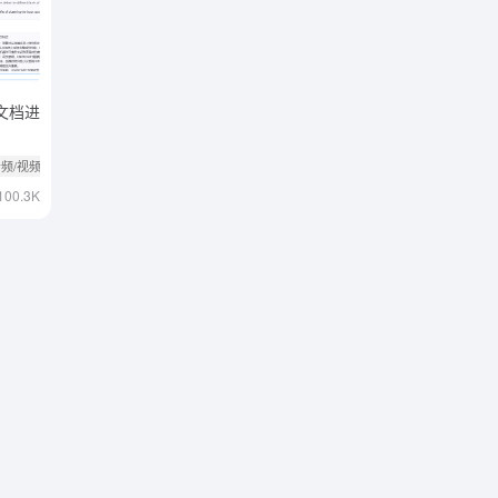
F文档进
与音频/视频总结工具
100.3K