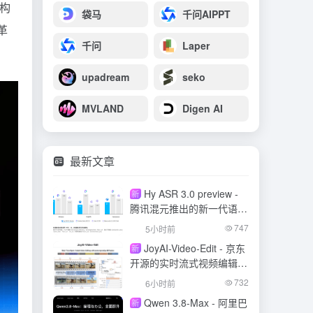
架构
袋马
千问AIPPT
革
千问
Laper
upadream
seko
MVLAND
Digen AI
最新文章
Hy ASR 3.0 preview -
新
腾讯混元推出的新一代语音
识别模型
747
5小时前
JoyAI-Video-Edit - 京东
新
开源的实时流式视频编辑模
型
732
6小时前
Qwen 3.8-Max - 阿里巴
新