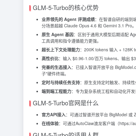
GLM-5-Turbo的核心优势
业界领先的 Agent 评测成绩
：在智谱自研的端到端 
分场景超越 Claude Opus 4.6 和 Gemini 3.1 Pro
原生 Agent 基因
：区别于通用大模型后期适配 Agen
工具调用和指令遵循能力更强。
超长上下文处理能力
：200K tokens 输入 +
高性价比
：输入 $0.96-1.00/百万 tokens、输
完善的生态接入
：已接入智谱开放平台 BigModel.
子"硬件终端。
定时与持续任务支持
：原生支持定时触发、持续性
端到端工程能力
：专为复杂系统工程和自动化开发设
GLM-5-Turbo官网是什么
官方API接入
：可通过智谱开放平台
BigModel
或
Z
在线体验
：可通过AutoClaw澳龙客户端（https://a
GLM-5-Turbo的适用人群