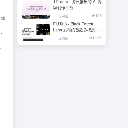
TDream - 腾讯推出的 AI 内
容创作平台
19K
2周前
，部
FLUX 3 - Black Forest
Labs 发布的首款多模态基
化，
础模型
19.6K
2周前
显。
盒