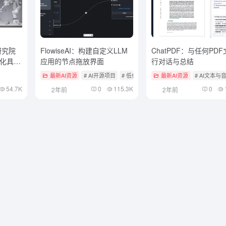
源研究院
FlowiseAI：构建自定义LLM
ChatPDF：与任何PD
化具身
应用的节点拖放界面
行对话与总结
最新AI资源
# AI开源项目
# 低代码工作流
最新AI资源
# AI文本
54.7K
0
115.3K
0
2年前
2年前