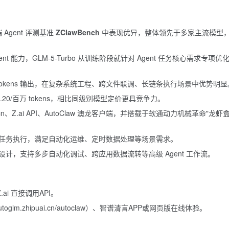
Agent 评测基准
ZClawBench
中表现优异，整体领先于多家主流模型
。
t 能力，GLM-5-Turbo 从训练阶段就针对 Agent 任务核心需求专项优
 128K tokens 输出，在复杂系统工程、跨文件联调、长链条执行场景中优势明
出 $3.20/百万 tokens，相比同级别模型定价更具竞争力。
cn、Z.ai API、AutoClaw 澳龙客户端，并搭载于软通动力机械革命"龙虾
任务执行，满足自动化运维、定时数据处理等场景需求。
计，支持多步自动化调试、跨应用数据流转等高级 Agent 工作流。
.ai
直接调用API。
utoglm.zhipuai.cn/autoclaw）、智谱清言APP或网页版在线体验。