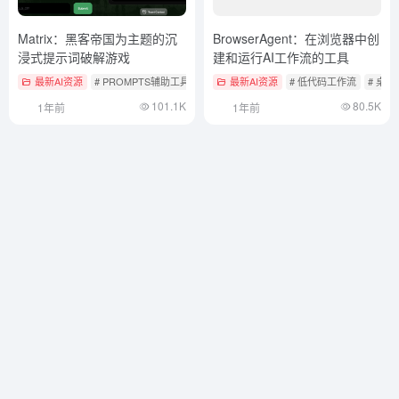
Matrix：黑客帝国为主题的沉
BrowserAgent：在浏览器中创
浸式提示词破解游戏
建和运行AI工作流的工具
最新AI资源
# PROMPTS辅助工具
最新AI资源
# 低代码工作流
# 桌
101.1K
80.5K
1年前
1年前