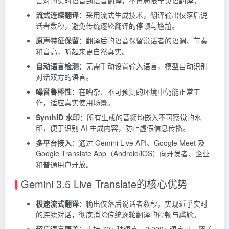
流式连续翻译
：采用流式生成技术，翻译输出仅落后说
话者数秒，避免传统逐轮翻译的停顿与尴尬。
原声特征保留
：翻译后的语音保留说话者的语调、节奏
和音高，听起来更自然真实。
自动语言检测
：无需手动设置输入语言，模型自动识别
对话双方的语言。
噪音鲁棒性
：在嘈杂、不可预测的环境中仍能正常工
作，适应真实使用场景。
SynthID 水印
：所有生成的音频均嵌入不可察觉的水
印，便于识别 AI 生成内容，防止虚假信息传播。
多平台接入
：通过 Gemini Live API、Google Meet 及
Google Translate App（Android/iOS）向开发者、企业
和普通用户开放。
Gemini 3.5 Live Translate的核心优势
极速流式翻译
：输出仅落后说话者数秒，实现近乎实时
的连续对话，彻底消除传统逐轮翻译的停顿与尴尬。
超广语言覆盖
：支持 70+ 种语言、2,000+ 语言对，覆盖