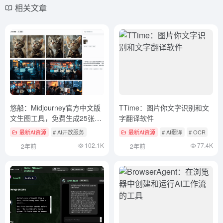
相关文章
悠船：Midjourney官方中文版
TTime：图片你文字识别和文
文生图工具，免费生成25张图
字翻译软件
像
最新AI资源
# AI开放服务
最新AI资源
# AI翻译
# OCR
102.1K
77.4K
2年前
2年前