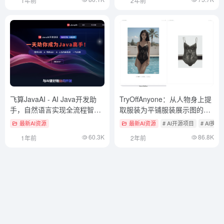
1年前
2年前
飞算JavaAI - AI Java开发助
TryOffAnyone：从人物身上提
手，自然语言实现全流程智能
取服装为平铺服装展示图的AI
化开发
工具
最新AI资源
最新AI资源
# AI开源项目
# AI换
60.3K
86.8K
1年前
2年前