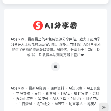
AI分享圈，最好最全的AI免费资源分享网站。致力于帮助学
习者在人工智能领域从零开始，逐步迈向精通！AI分享圈还
提供了便捷的资源获取渠道。AI时代，分享为王！Ctrl + D
或 ⌘ + D 收藏本站到浏览器书签栏❤️
AI分享圈
最新AI资源
课程资料
AI知识库
AI工具集
学吧导航
豆包
即梦AI
TRAE
蛙蛙写作
绘蛙
办公小浣熊
星流AI
AI大学堂
问小白
扣子空间
白日梦AI
讯飞绘文
AiPPT
沁言学术
笔灵AI