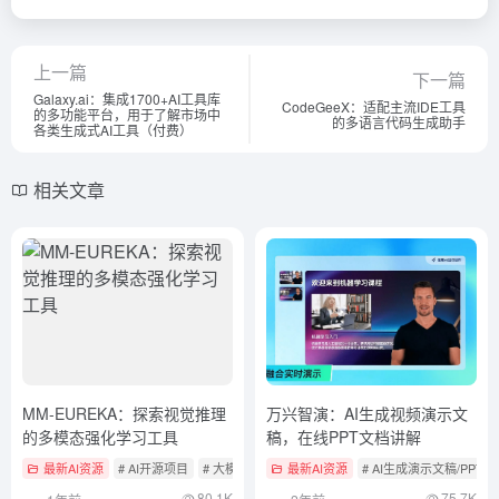
上一篇
下一篇
Galaxy.ai：集成1700+AI工具库
CodeGeeX：适配主流IDE工具
的多功能平台，用于了解市场中
的多语言代码生成助手
各类生成式AI工具（付费）
相关文章
MM-EUREKA：探索视觉推理
万兴智演：AI生成视频演示文
的多模态强化学习工具
稿，在线PPT文档讲解
最新AI资源
# AI开源项目
# 大模型微调
最新AI资源
# AI生成演示文稿/PPT
80.1K
75.7K