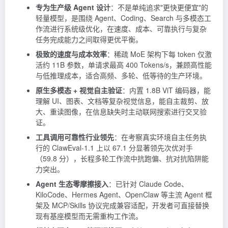
专为生产级 Agent 设计
：不是单纯追求"更快更便宜"的
轻量模型，是围绕 Agent、Coding、Search 与多模态工
作流进行系统级优化，在速度、成本、可靠执行与复杂
任务完成能力之间取得更优平衡。
极致的速度与成本效率
：稀疏 MoE 架构下每 token 仅激
活约 11B 参数，单请求最高 400 Tokens/s，兼顾高性能
与低推理成本，适合高频、多轮、低等待的生产环境。
原生多模态 + 视觉自主验证
：内置 1.8B ViT 编码器，能
理解 UI、图表、文档等复杂视觉信息，能自主裁剪、放
大、重读图像，在信息缺失时主动联网搜索进行交叉验
证。
工具调用可靠性行业领先
：在考察真实环境自主任务执
行的 ClawEval-1.1 上以 67.1 分显著领先次优对手
（59.8 分），长程多轮工作流中抗跑偏、抗对抗陷阱能
力突出。
Agent 生态零摩擦接入
：已针对 Claude Code、
KiloCode、Hermes Agent、OpenClaw 等主流 Agent 框
架及 MCP/Skills 协议完成兼容适配，开发者可直接替换
现有基座模型而无需重构工作流。