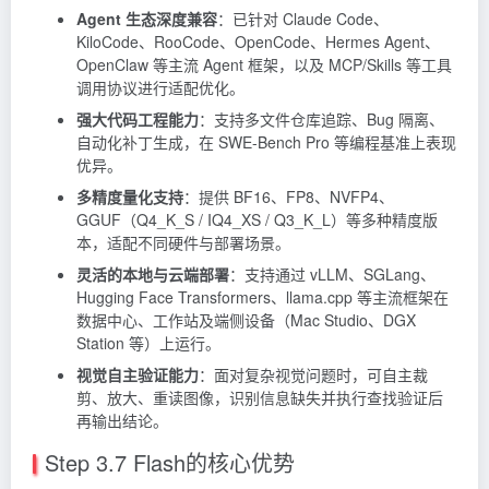
Agent 生态深度兼容
：已针对
Claude
Code、
KiloCode、RooCode、OpenCode、Hermes Agent、
OpenClaw 等主流 Agent 框架，以及 MCP/Skills 等工具
调用协议进行适配优化。
强大代码工程能力
：支持多文件仓库追踪、Bug 隔离、
自动化补丁生成，在 SWE-Bench Pro 等编程基准上表现
优异。
多精度量化支持
：提供 BF16、FP8、NVFP4、
GGUF（Q4_K_S / IQ4_XS / Q3_K_L）等多种精度版
本，适配不同硬件与部署场景。
灵活的本地与云端部署
：支持通过 vLLM、SGLang、
Hugging Face Transformers、llama.cpp 等主流框架在
数据中心、工作站及端侧设备（Mac Studio、DGX
Station 等）上运行。
视觉自主验证能力
：面对复杂视觉问题时，可自主裁
剪、放大、重读图像，识别信息缺失并执行查找验证后
再输出结论。
Step 3.7 Flash的核心优势