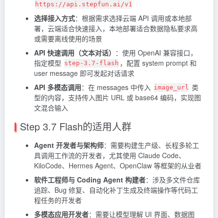
https://api.stepfun.ai/v1
选择接入方式
：根据需求选择云端 API 调用或本地部
署，云端适合快速接入，本地部署适合数据隐私要求高
或需要离线使用的场景
API 快速调用（文本对话）
：使用 OpenAI 兼容接口，
指定模型
，配置 system prompt 和
step-3.7-flash
user message 即可发起对话请求
API 多模态调用
：在 messages 中传入
类
image_url
型的内容，支持传入图片 URL 或 base64 编码，实现图
文混合输入
Step 3.7 Flash的适用人群
Agent 开发者与架构师
：需要构建生产级、长程多轮工
具调用工作流的开发者，尤其使用 Claude Code、
KiloCode、Hermes Agent、OpenClaw 等框架的从业者
软件工程师与 Coding Agent 构建者
：涉及多文件仓库
追踪、Bug 修复、自动化补丁生成及终端操作等代码工
程任务的开发者
多模态应用开发者
：需要让模型理解 UI 界面、数据图