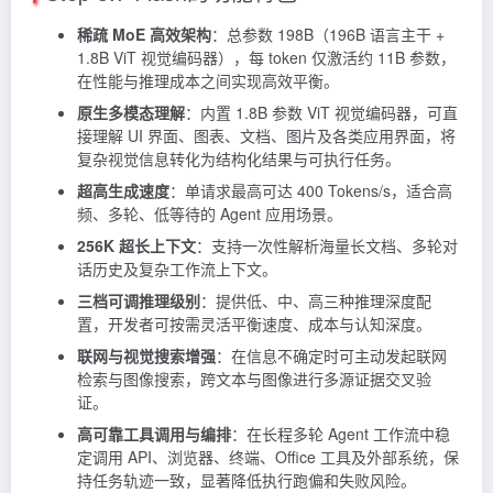
稀疏 MoE 高效架构
：总参数 198B（196B 语言主干 +
1.8B ViT 视觉编码器），每
token
仅激活约 11B 参数，
在性能与推理成本之间实现高效平衡。
原生多模态理解
：内置 1.8B 参数 ViT 视觉编码器，可直
接理解 UI 界面、图表、文档、图片及各类应用界面，将
复杂视觉信息转化为结构化结果与可执行任务。
超高生成速度
：单请求最高可达 400 Tokens/s，适合高
频、多轮、低等待的 Agent 应用场景。
256K 超长上下文
：支持一次性解析海量长文档、多轮对
话历史及复杂工作流上下文。
三档可调推理级别
：提供低、中、高三种推理深度配
置，开发者可按需灵活平衡速度、成本与认知深度。
联网与视觉搜索增强
：在信息不确定时可主动发起联网
检索与图像搜索，跨文本与图像进行多源证据交叉验
证。
高可靠工具调用与编排
：在长程多轮 Agent 工作流中稳
定调用 API、浏览器、终端、Office 工具及外部系统，保
持任务轨迹一致，显著降低执行跑偏和失败风险。