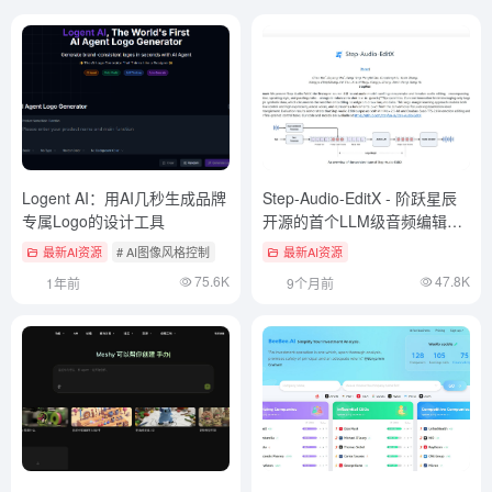
Logent AI：用AI几秒生成品牌
Step-Audio-EditX - 阶跃星辰
专属Logo的设计工具
开源的首个LLM级音频编辑大
模型
最新AI资源
# AI图像风格控制
最新AI资源
75.6K
47.8K
1年前
9个月前