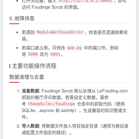
打开浏览器，输入
，即可
http://127.0.0.1:5000/
访问 Foudinge Scrub 的界面。
5. 故障排查
若遇到
，检查是否遗漏依赖安
ModuleNotFoundError
装。
若端口被占用，可修改
中的端口号，例如
app.py
将
改为
。
5000
5001
主要功能操作流程
数据清理与去重
准备数据
: Foudinge Scrub 默认处理从 LeFooding.com
抓取的餐厅评论数据。若需自定义数据，需参
考
仓库中的抓取代码（使用
theophilec/foudinge
SQLite、asyncio 和 aiohttp），生成兼容的知识图谱文
件。
导入数据
: 将数据文件放入项目指定目录（通常为根目录
或配置文件指定的路径）。