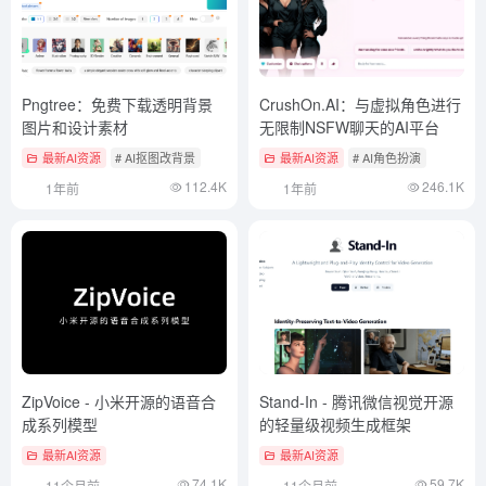
Pngtree：免费下载透明背景
CrushOn.AI：与虚拟角色进行
图片和设计素材
无限制NSFW聊天的AI平台
最新AI资源
# AI抠图改背景
最新AI资源
# AI角色扮演
112.4K
246.1K
1年前
1年前
ZipVoice - 小米开源的语音合
Stand-In - 腾讯微信视觉开源
成系列模型
的轻量级视频生成框架
最新AI资源
最新AI资源
74.1K
59.7K
11个月前
11个月前