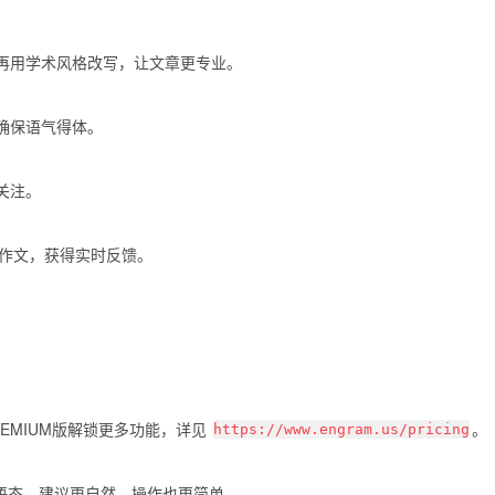
再用学术风格改写，让文章更专业。
确保语气得体。
关注。
m 校对作文，获得实时反馈。
EMIUM版解锁更多功能，详见
。
https://www.engram.us/pricing
动语态，建议更自然，操作也更简单。